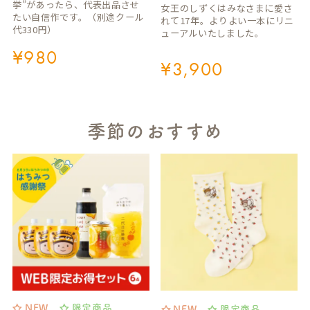
挙”があったら、代表出品させ
女王のしずくはみなさまに愛さ
たい自信作です。（別途クール
れて17年。よりよい一本にリニ
代330円）
ューアルいたしました。
¥
980
¥
3,900
季節のおすすめ
NEW
限定商品
NEW
限定商品