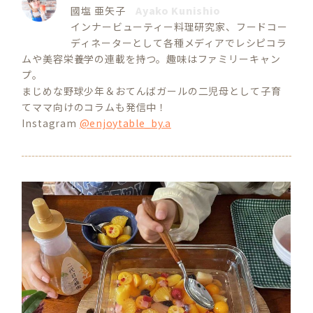
國塩 亜矢子
Ayako Kunishio
インナービューティー料理研究家、フードコー
ディネーターとして各種メディアでレシピコラ
ムや美容栄養学の連載を持つ。趣味はファミリーキャン
プ。
まじめな野球少年＆おてんばガールの二児母として子育
てママ向けのコラムも発信中！
Instagram
@enjoytable_by.a