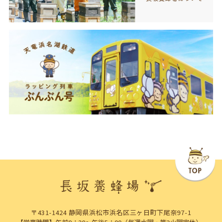
〒431-1424 静岡県浜松市浜名区三ヶ日町下尾奈97-1