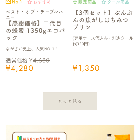
おすすめ
限定商品
クール商品
No.1
ベスト・オブ・テーブルハ
【3個セット】ぶんぶ
ニー
んの焦がしはちみつ
【感謝価格】二代目
プリン
の蜂蜜 1350gエコパ
ック
(専用ケース代込み・別途クール
代330円)
ながさか史上、人気NO.1！
¥
4,680
通常価格
¥
4,280
¥
1,350
もっと見る