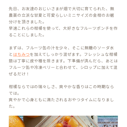
先日、お友達のおじいさまが畑で大切に育てられた、無
農薬の立派な甘夏と可愛らしいミニサイズの金柑のお裾
分けを頂きました。
早速これらの柑橘を使って、大好きなフルーツポンチを作
ることにしました。
まずは、フルーツ缶の汁を少々、そこに無糖のソーダ水
と
はちみつ
を加えてしっかり混ぜます。フレッシュな柑橘
類は丁寧に皮や種を除きます。下準備が済んだら、あとは
フルーツ缶や冷凍ベリーと合わせて、シロップに加えて混
ぜるだけ！
柑橘ならではの瑞々しさ、爽やかな香りはこの時期なら
では。
爽やかで心身ともに満たされるおやつタイムになりまし
た。