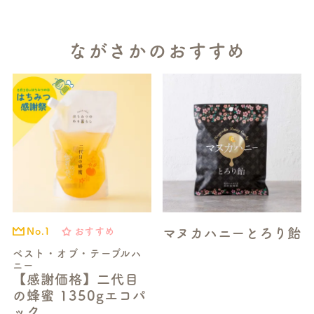
ながさかのおすすめ
マヌカハニーとろり飴
おすすめ
No.1
ベスト・オブ・テーブルハ
ニー
【感謝価格】二代目
の蜂蜜 1350gエコパ
ック