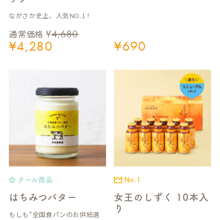
ながさか史上、人気NO.1！
¥
4,680
通常価格
¥
4,280
¥
690
クール商品
No.1
はちみつバター
女王のしずく 10本入
り
もしも“全国食パンのお供総選