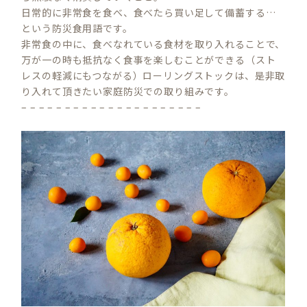
日常的に非常食を食べ、食べたら買い足して備蓄する…
という防災食用語です。
非常食の中に、食べなれている食材を取り入れることで、
万が一の時も抵抗なく食事を楽しむことができる（スト
レスの軽減にもつながる）ローリングストックは、是非取
り入れて頂きたい家庭防災での取り組みです。
– – – – – – – – – – – – – – – – – – – – –