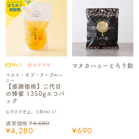
マヌカハニーとろり飴
おすすめ
No.1
ベスト・オブ・テーブルハ
ニー
【感謝価格】二代目
の蜂蜜 1350gエコパ
ック
ながさか史上、人気NO.1！
¥
4,680
通常価格
¥
4,280
¥
690