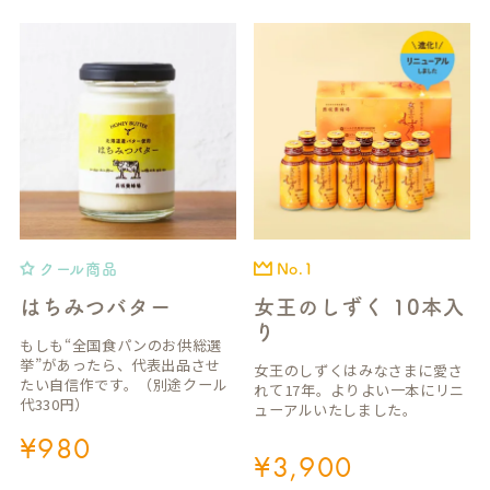
クール商品
No.1
はちみつバター
女王のしずく 10本入
り
もしも“全国食パンのお供総選
挙”があったら、代表出品させ
女王のしずくはみなさまに愛さ
たい自信作です。（別途クール
れて17年。よりよい一本にリニ
代330円）
ューアルいたしました。
¥
980
¥
3,900