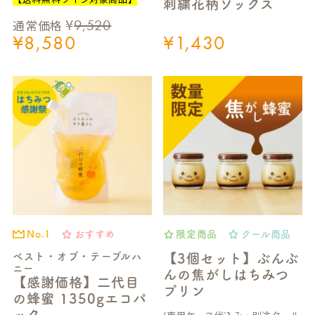
刺繍花柄ソックス
¥
9,520
通常価格
¥
8,580
¥
1,430
おすすめ
限定商品
クール商品
No.1
ベスト・オブ・テーブルハ
【3個セット】ぶんぶ
ニー
んの焦がしはちみつ
【感謝価格】二代目
プリン
の蜂蜜 1350gエコパ
ック