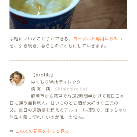
手軽にいいとこどりができる、
ヨーグルト専用はちみつ
を、引き続き、暮らしのおともにしていきます。
【profile】
ぬくもりWebディレクター
清 真一朗
Shinichiro Sei
静岡市から電車で片道2時間半かけて毎日三ヶ
日に通う自称旅人。甘いものとお酒が大好きな二児の
父。毎日の運動量を超えるアルコール摂取で、ぽっちゃり
体型を隠し切れないのが唯一の悩み。
⇒
この人の記事をもっと見る