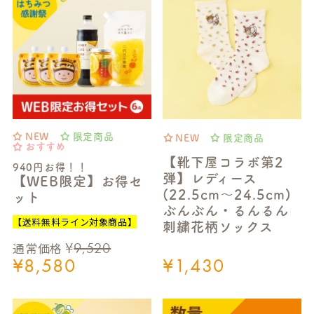
NEW
限定商品
NEW
限定商品
おすすめ
【靴下屋コラボ第2
940円お得！！
弾】レディース
【WEB限定】お得セ
(22.5cm～24.5cm)
ット
ぶんぶん・るんるん
【送料無料ライン対象商品】
刺繍花柄ソックス
¥
9,520
通常価格
¥
8,580
¥
1,430