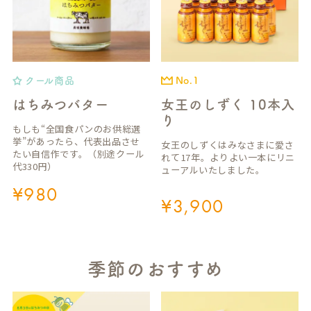
クール商品
No.1
はちみつバター
女王のしずく 10本入
り
もしも“全国食パンのお供総選
挙”があったら、代表出品させ
女王のしずくはみなさまに愛さ
たい自信作です。（別途クール
れて17年。よりよい一本にリニ
代330円）
ューアルいたしました。
¥
980
¥
3,900
季節のおすすめ