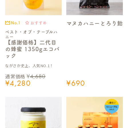
マヌカハニーとろり飴
おすすめ
No.1
ベスト・オブ・テーブルハ
ニー
【感謝価格】二代目
の蜂蜜 1350gエコパ
ック
ながさか史上、人気NO.1！
¥
4,680
通常価格
¥
4,280
¥
690