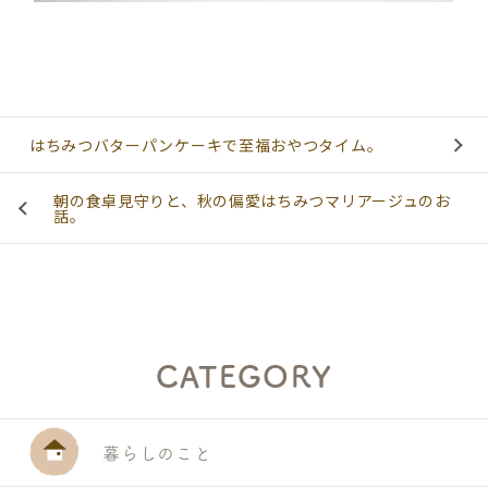
はちみつバターパンケーキで至福おやつタイム。
朝の食卓見守りと、秋の偏愛はちみつマリアージュのお
話。
S
E
A
R
CATEGORY
C
H
暮らしのこと