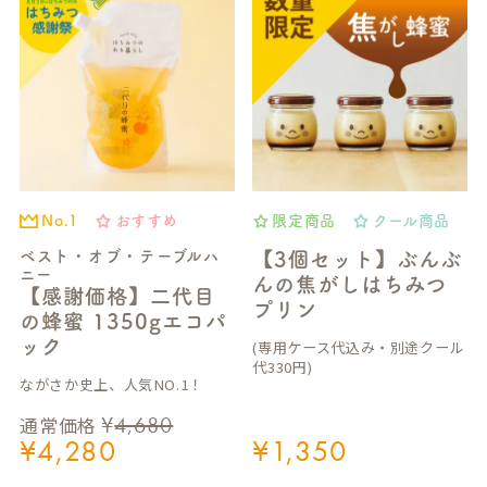
おすすめ
限定商品
クール商品
No.1
ベスト・オブ・テーブルハ
【3個セット】ぶんぶ
ニー
んの焦がしはちみつ
【感謝価格】二代目
プリン
の蜂蜜 1350gエコパ
ック
(専用ケース代込み・別途クール
代330円)
ながさか史上、人気NO.1！
¥
4,680
通常価格
¥
4,280
¥
1,350