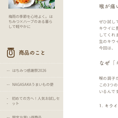
喉が痛
梅雨の季節を心地よく。は
ちみつ×ハーブのある暮ら
ぜひ試し
しで軽やかに
キウイに
してくれ
生のキウ
今回は、
商品のこと
なぜ「
はちみつ感謝祭2026
喉の調子
NAGASAKAうまいもの便
この3つ
いるんで
初めての方へ！人気お試しセ
ット
1. キ
限定お買い得商品