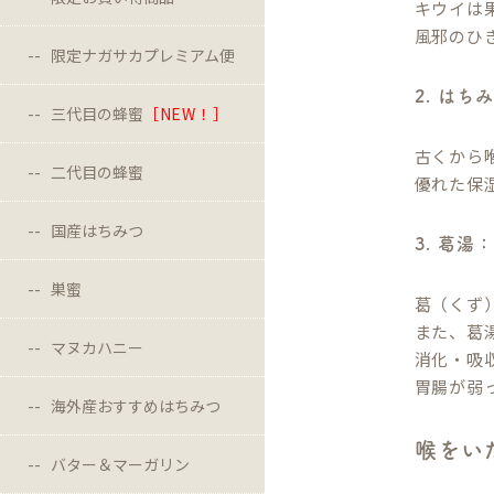
キウイは
風邪のひ
限定ナガサカプレミアム便
2. は
三代目の蜂蜜
［NEW！］
古くから
二代目の蜂蜜
優れた保
国産はちみつ
3. 葛
巣蜜
葛（くず
また、葛
マヌカハニー
消化・吸
胃腸が弱
海外産おすすめはちみつ
喉をい
バター＆マーガリン