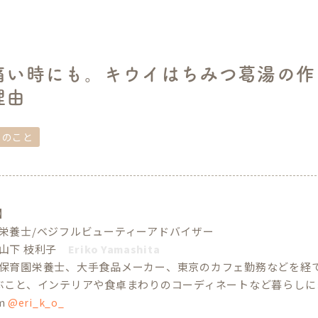
痛い時にも。キウイはちみつ葛湯の作
理由
しのこと
e】
栄養士/ベジフルビューティーアドバイザー
山下 枝利子
Eriko Yamashita
保育園栄養士、大手食品メーカー、東京のカフェ勤務などを経
ぶこと、インテリアや食卓まわりのコーディネートなど暮らしに
am
@eri_k_o_