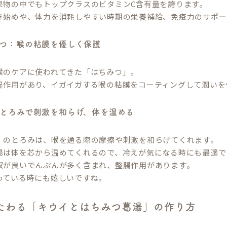
果物の中でもトップクラスのビタミンC含有量を誇ります。
き始めや、体力を消耗しやすい時期の栄養補給、免疫力のサポー
ちみつ：喉の粘膜を優しく保護
喉のケアに使われてきた「はちみつ」。
湿作用があり、イガイガする喉の粘膜をコーティングして潤いを
湯：とろみで刺激を和らげ、体を温める
）のとろみは、喉を通る際の摩擦や刺激を和らげてくれます。
湯は体を芯から温めてくれるので、冷えが気になる時にも最適で
収が良いでんぷんが多く含まれ、整腸作用があります。
っている時にも嬉しいですね。
たわる「キウイとはちみつ葛湯」の作り方