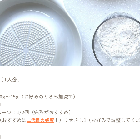
（1人分）
0g〜15g（お好みのとろみ加減で）
l
ルーツ：1/2個（完熟がおすすめ）
（おすすめは
！）：大さじ1（お好みで調整してく
二代目の蜂蜜
】