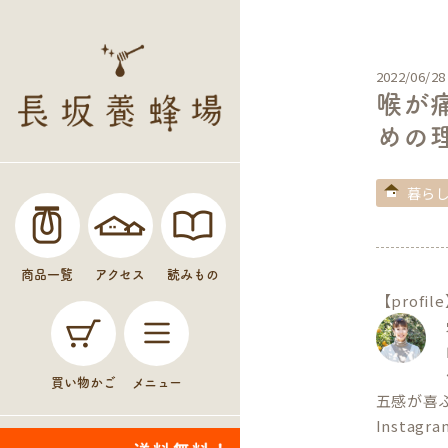
2022/06/28
喉が
めの
暮ら
商品一覧
アクセス
読みもの
【profil
買い物かご
メニュー
五感が喜
Instagr