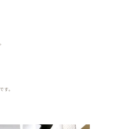
。
です。