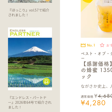
『ほっこり』vol.57で紹介
されました！
No.1
お
ベスト・オブ・
ー
【感謝価格
の蜂蜜 13
ック
ながさか史上、人
¥
4,68
通常価格
『エンドレス・パートナ
¥
4,280
ー』2026年64号で紹介され
ました！