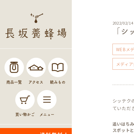
2022/02/14
「シ
WEBメ
メディア
商品一覧
アクセス
読みもの
シッテク
ていただ
買い物かご
メニュー
追いはち
スポット