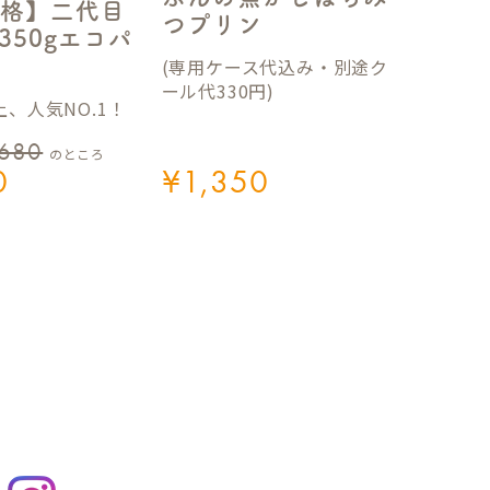
格】二代目
つプリン
350gエコパ
(専用ケース代込み・別途ク
ール代330円)
、人気NO.1！
,680
のところ
0
¥
1,350