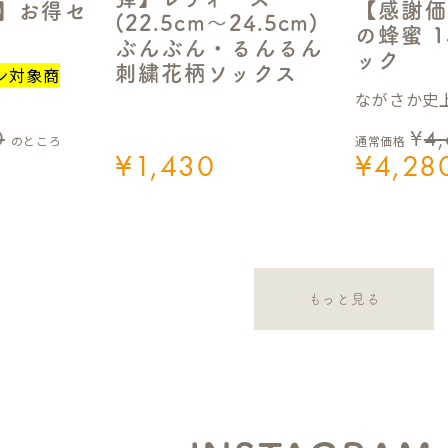
【感謝価
定】お得セ
(22.5cm～24.5cm)
の蜂蜜 1
ぶんぶん・るんるん
ック
刺繍花柄ソックス
ン対象商
ながさか史上
0
¥
4
のところ
通常価格
¥
1,430
¥
4,28
もっと見る