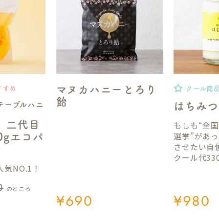
マヌカハニーとろり
すすめ
クール商
飴
テーブルハニ
はちみつ
】二代目
もしも“全
選挙”があ
50gエコパ
させたい自
クール代33
気NO.1！
0
のところ
¥
690
¥
980