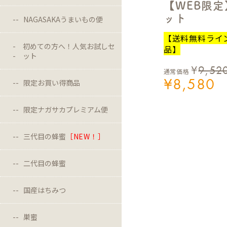
【WEB限
ット
NAGASAKAうまいもの便
【送料無料ライ
初めての方へ！人気お試しセ
品】
ット
¥
9,52
通常価格
¥
8,580
限定お買い得商品
限定ナガサカプレミアム便
三代目の蜂蜜
［NEW！］
二代目の蜂蜜
国産はちみつ
巣蜜