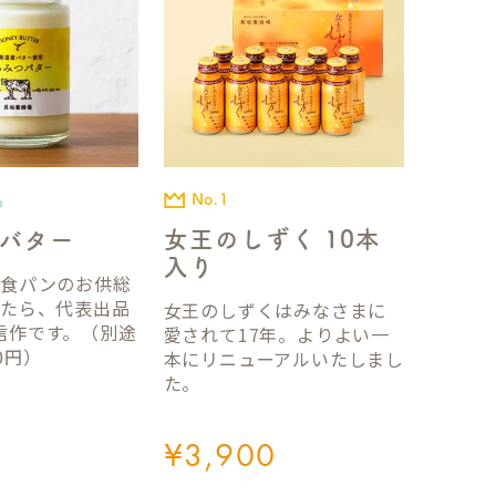
No.1
品
女王のしずく 10本
バター
入り
国食パンのお供総
ったら、代表出品
女王のしずくはみなさまに
信作です。（別途
愛されて17年。よりよい一
0円）
本にリニューアルいたしまし
た。
¥
3,900