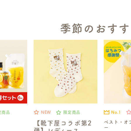
季節のおすす
No.1
定商品
NEW
限定商品
ベスト・オ
【靴下屋コラボ第2
ー
弾】レディース