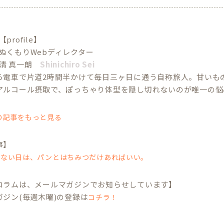
【profile】
ぬくもりWebディレクター
清 真一朗
Shinichiro Sei
ら電車で片道2時間半かけて毎日三ヶ日に通う自称旅人。甘いも
アルコール摂取で、ぽっちゃり体型を隠し切れないのが唯一の悩
の記事をもっと見る
事】
しない日は、パンとはちみつだけあればいい。
コラムは、メールマガジンでお知らせしています】
ガジン(毎週木曜)の登録は
コチラ！