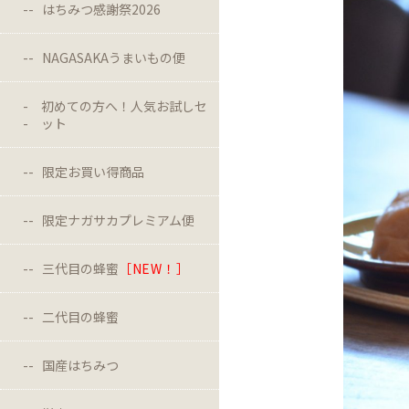
はちみつ感謝祭2026
NAGASAKAうまいもの便
初めての方へ！人気お試しセ
ット
限定お買い得商品
限定ナガサカプレミアム便
三代目の蜂蜜
［NEW！］
二代目の蜂蜜
国産はちみつ