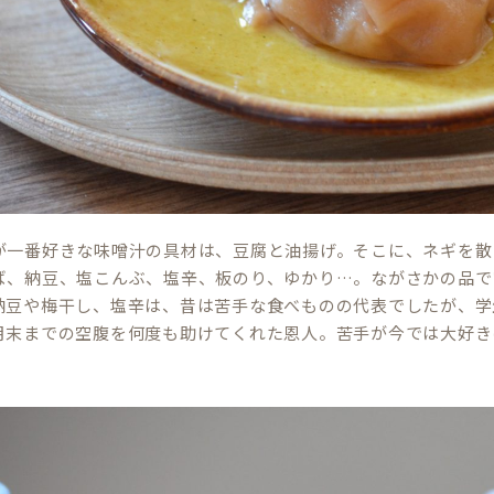
が一番好きな味噌汁の具材は、豆腐と油揚げ。そこに、ネギを散
ば、納豆、塩こんぶ、塩辛、板のり、ゆかり…。ながさかの品で
納豆や梅干し、塩辛は、昔は苦手な食べものの代表でしたが、学
月末までの空腹を何度も助けてくれた恩人。苦手が今では大好き