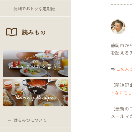
便利でおトクな定期便
読みもの
静岡市か
を超える
⇒
この人
【関連記
・なにも
【最新の
メールマ
はちみつについて