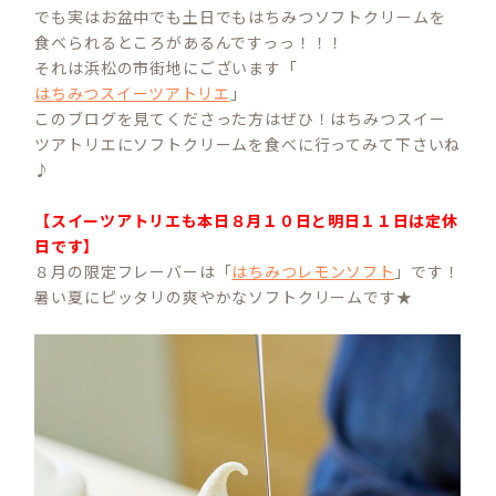
でも実はお盆中でも土日でもはちみつソフトクリームを
食べられるところがあるんですっっ！！！
それは浜松の市街地にございます「
はちみつスイーツアトリエ
」
このブログを見てくださった方はぜひ！はちみつスイー
ツアトリエにソフトクリームを食べに行ってみて下さいね
♪
【スイーツアトリエも本日８月１０日と明日１１日は定休
日です】
８月の限定フレーバーは「
はちみつレモンソフト
」です！
暑い夏にピッタリの爽やかなソフトクリームです★