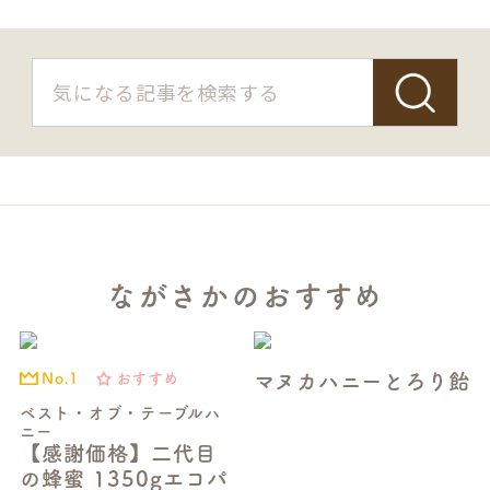
S
ながさかのおすすめ
E
A
R
マヌカハニーとろり飴
おすすめ
No.1
C
ベスト・オブ・テーブルハ
H
ニー
【感謝価格】二代目
の蜂蜜 1350gエコパ