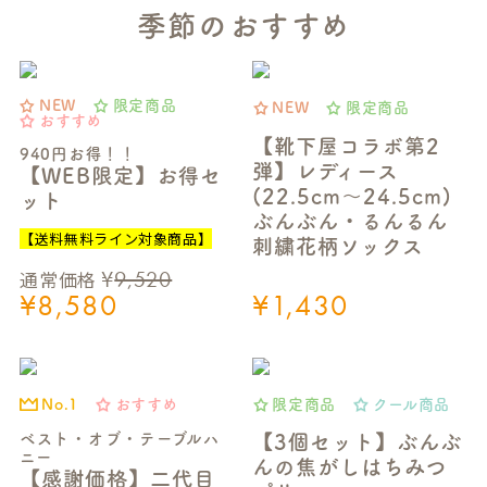
季節のおすすめ
NEW
限定商品
NEW
限定商品
おすすめ
【靴下屋コラボ第2
940円お得！！
弾】レディース
【WEB限定】お得セ
(22.5cm～24.5cm)
ット
ぶんぶん・るんるん
【送料無料ライン対象商品】
刺繍花柄ソックス
¥
9,520
通常価格
¥
8,580
¥
1,430
おすすめ
限定商品
クール商品
No.1
ベスト・オブ・テーブルハ
【3個セット】ぶんぶ
ニー
んの焦がしはちみつ
【感謝価格】二代目