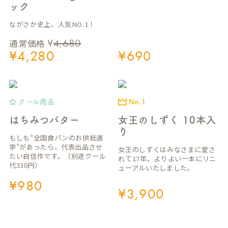
ック
ながさか史上、人気NO.1！
¥
4,680
通常価格
¥
4,280
¥
690
クール商品
No.1
はちみつバター
女王のしずく 10本入
り
もしも“全国食パンのお供総選
挙”があったら、代表出品させ
女王のしずくはみなさまに愛さ
たい自信作です。（別途クール
れて17年。よりよい一本にリニ
代330円）
ューアルいたしました。
¥
980
¥
3,900