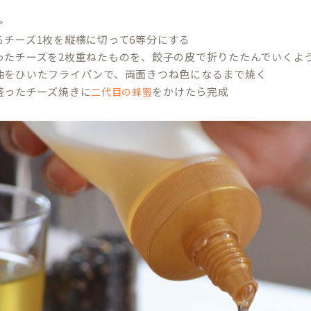
＞
るチーズ1枚を縦横に切って6等分にする
ったチーズを2枚重ねたものを、餃子の皮で折りたたんでいくよ
油をひいたフライパンで、両面きつね色になるまで焼く
盛ったチーズ焼きに
をかけたら完成
二代目の蜂蜜