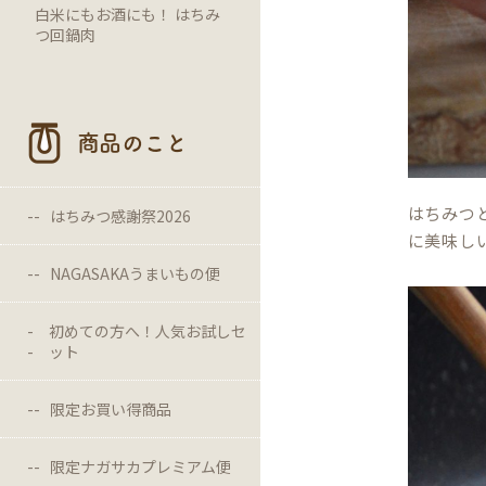
白米にもお酒にも！ はちみ
つ回鍋肉
商品のこと
はちみつ
はちみつ感謝祭2026
に美味し
NAGASAKAうまいもの便
初めての方へ！人気お試しセ
ット
限定お買い得商品
限定ナガサカプレミアム便