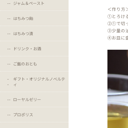
ジャム＆ペースト
＜作り方
①とろけ
はちみつ飴
②①で切
③少量の
はちみつ漬
④お皿に
ドリンク・お酒
ご飯のおとも
ギフト・オリジナルノベルテ
ィ
ローヤルゼリー
プロポリス