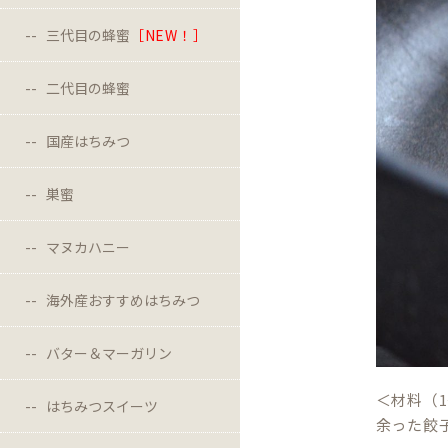
三代目の蜂蜜
［NEW！］
二代目の蜂蜜
国産はちみつ
巣蜜
マヌカハニー
海外産おすすめはちみつ
バター＆マーガリン
＜材料（1
はちみつスイーツ
余った餃子