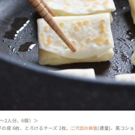
～2人分、6個）＞
の皮 6枚、とろけるチーズ 2枚、
(適量)、黒コショ
二代目の蜂蜜