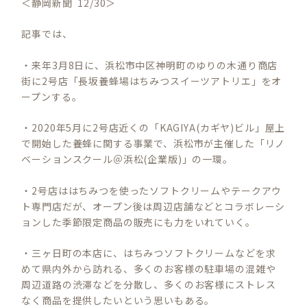
＜静岡新聞 12/30＞
記事では、
・来年3月8日に、浜松市中区神明町のゆりの木通り商店
街に2号店「長坂養蜂場はちみつスイーツアトリエ」をオ
ープンする。
・2020年5月に2号店近くの「KAGIYA(カギヤ)ビル」屋上
で開始した養蜂に関する事業で、浜松市が主催した「リノ
ベーションスクール＠浜松(企業版)」の一環。
・2号店ははちみつを使ったソフトクリームやテークアウ
ト専門店だが、オープン後は周辺店舗などとコラボレーシ
ョンした季節限定商品の販売にも力をいれていく。
・三ヶ日町の本店に、はちみつソフトクリームなどを求
めて県内外から訪れる、多くのお客様の駐車場の混雑や
周辺道路の渋滞などを分散し、多くのお客様にストレス
なく商品を提供したいという思いもある。