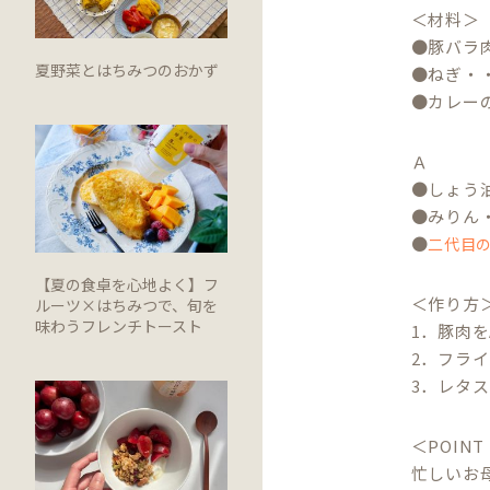
＜材料＞（
●豚バラ肉
夏野菜とはちみつのおかず
●ねぎ・
●カレー
Ａ
●しょう
●みりん
●
二代目
【夏の食卓を心地よく】フ
＜作り方
ルーツ×はちみつで、旬を
味わうフレンチトースト
1．豚肉
2．フラ
3．レタ
＜POINT
忙しいお