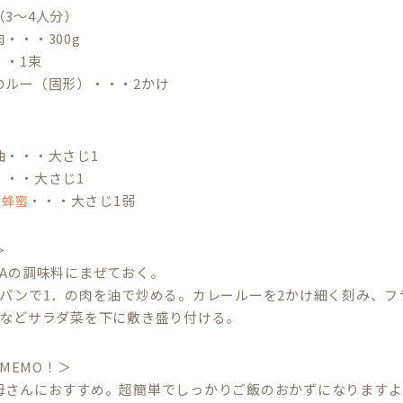
3～4人分）
・・・300g
・・1束
のルー（固形）・・・2かけ
油・・・大さじ1
・・・大さじ1
・・・大さじ1弱
の蜂蜜
＞
をAの調味料にまぜておく。
イパンで1．の肉を油で炒める。カレールーを2かけ細く刻み、
スなどサラダ菜を下に敷き盛り付ける。
 MEMO！＞
母さんにおすすめ。超簡単でしっかりご飯のおかずになりますよ