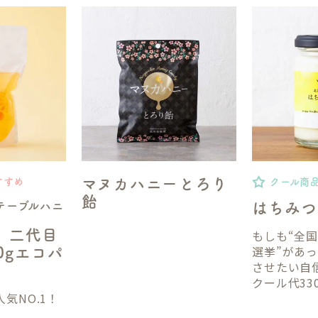
マヌカハニーとろり
すすめ
クール商
飴
テーブルハニ
はちみつ
】二代目
もしも“全
選挙”があ
50gエコパ
させたい自
クール代33
気NO.1！