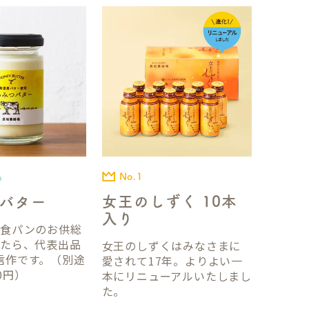
No.1
品
女王のしずく 10本
バター
入り
国食パンのお供総
ったら、代表出品
女王のしずくはみなさまに
信作です。（別途
愛されて17年。よりよい一
0円）
本にリニューアルいたしまし
た。