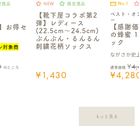
No.1
定商品
NEW
限定商品
ベスト・オ
【靴下屋コラボ第2
ー
弾】レディース
【感謝価
定】お得セ
(22.5cm～24.5cm)
の蜂蜜 1
ぶんぶん・るんるん
ック
刺繍花柄ソックス
ン対象商
ながさか史上
0
¥
4
のところ
通常価格
¥
1,430
¥
4,28
もっと見る