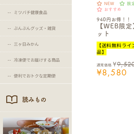
NEW
限
おすすめ
ミツバチ健康食品
940円お得！！
【WEB限
ぶんぶんグッズ・雑貨
ット
三ヶ日みかん
【送料無料ライ
品】
冷凍便でお届けする商品
¥
9,52
通常価格
¥
8,580
便利でおトクな定期便
読みもの