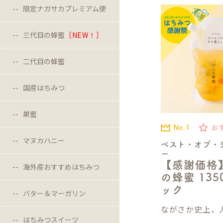
限定ナガサカプレミアム便
三代目の蜂蜜
［NEW！］
二代目の蜂蜜
国産はちみつ
巣蜜
No.1
お
マヌカハニー
ベスト・オブ・
ー
【感謝価格
海外産おすすめはちみつ
の蜂蜜 13
ック
バター＆マーガリン
ながさか史上、人
はちみつスイーツ