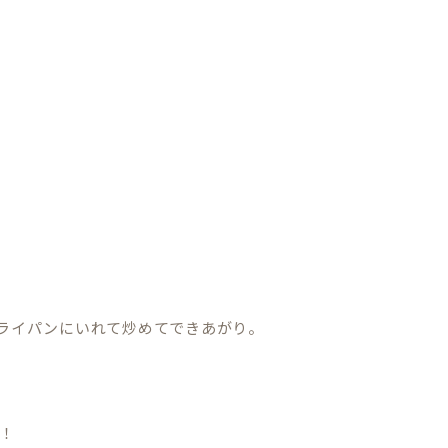
フライパンにいれて炒めてできあがり。
！