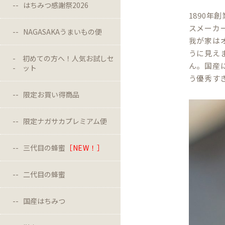
はちみつ感謝祭2026
1890
スメーカ
NAGASAKAうまいもの便
我が家は
うに見え
初めての方へ！人気お試しセ
ん。国産
ット
う優秀す
限定お買い得商品
限定ナガサカプレミアム便
三代目の蜂蜜
［NEW！］
二代目の蜂蜜
国産はちみつ