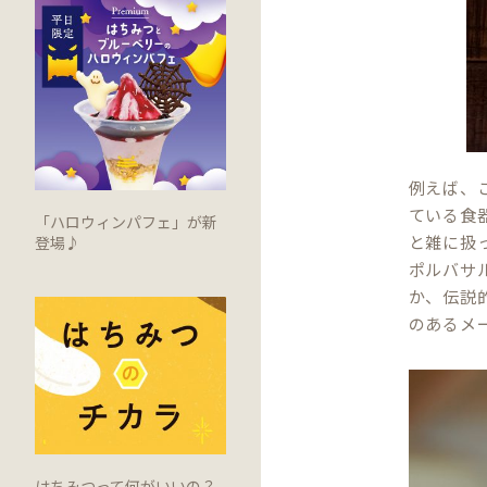
例えば、
ている食
「ハロウィンパフェ」が新
と雑に扱
登場♪
ポルバサ
か、伝説
のあるメ
はちみつって何がいいの？