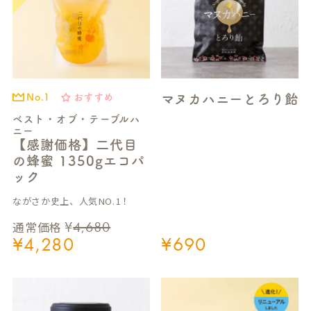
マヌカハニーとろり飴
おすすめ
No.1
ベスト・オブ・テーブルハ
ニー
【感謝価格】二代目
の蜂蜜 1350gエコパ
ック
ながさか史上、人気NO.1！
¥
4,680
通常価格
¥
4,280
¥
690