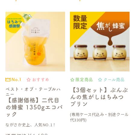
おすすめ
限定商品
クール商品
No.1
ベスト・オブ・テーブルハ
【3個セット】ぶんぶ
ニー
んの焦がしはちみつ
【感謝価格】二代目
プリン
の蜂蜜 1350gエコパ
ック
(専用ケース代込み・別途クール
代330円)
ながさか史上、人気NO.1！