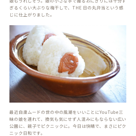
娘もうれしそう。娘の小さな手で握るおにぎりには十分す
ぎるくらい大ぶりな梅干しで、THE 日の丸弁当という感
じに仕上がりました。
最近自粛ムードの世の中の風潮をいいことにYouTube三
昧の娘を連れて、換気も気にせず人混みにもならない広い
公園に、親子でピクニックに。今日は快晴で、まさにピク
ニック日和です。