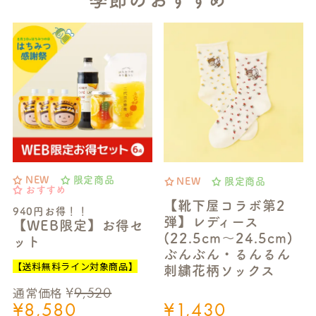
NEW
限定商品
NEW
限定商品
おすすめ
【靴下屋コラボ第2
940円お得！！
弾】レディース
【WEB限定】お得セ
(22.5cm～24.5cm)
ット
ぶんぶん・るんるん
【送料無料ライン対象商品】
刺繍花柄ソックス
¥
9,520
通常価格
¥
8,580
¥
1,430