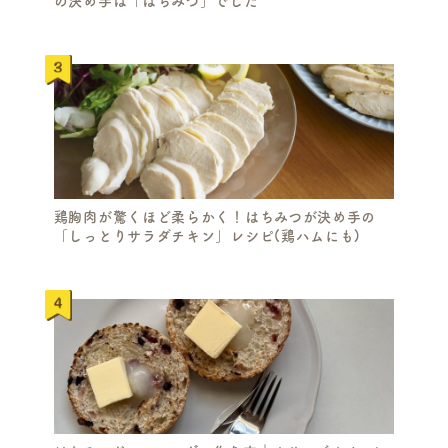
の決め手は「はちみつ」でした
鶏胸肉が驚くほど柔らかく！はちみつが決め手の
「しっとりサラダチキン」レシピ(鶏ハムにも)
S
E
A
R
C
H