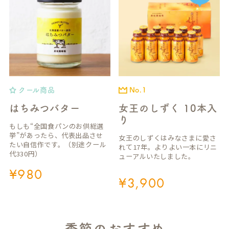
クール商品
No.1
はちみつバター
女王のしずく 10本入
り
もしも“全国食パンのお供総選
挙”があったら、代表出品させ
女王のしずくはみなさまに愛さ
たい自信作です。（別途クール
れて17年。よりよい一本にリニ
代330円）
ューアルいたしました。
¥
980
¥
3,900
季節のおすすめ