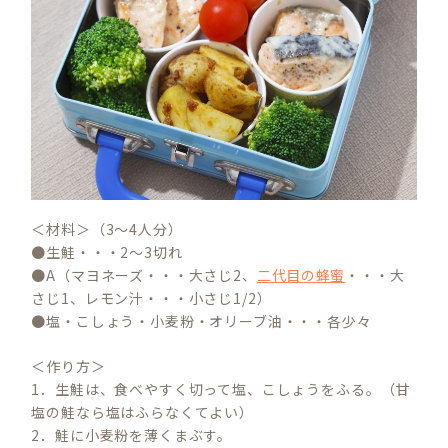
＜材料＞（3～4人分）
●生鮭・・・2～3切れ
●A（マヨネーズ・・・大さじ2、
二代目の蜂蜜
・・・大
さじ1、レモン汁・・・小さじ1/2）
●塩・こしょう・小麦粉・オリーブ油・・・各少々
＜作り方＞
1．生鮭は、食べやすく切って塩、こしょうをふる。（甘
塩の鮭なら塩はふらなくてよい）
2．鮭に小麦粉を薄くまぶす。