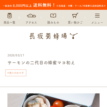
商品一覧
アクセス
読みもの
買い物かご
メニュー
2020/03/17
サーモンの二代目の蜂蜜マヨ和え
#魚介のおかず