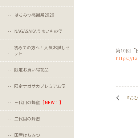
はちみつ感謝祭2026
NAGASAKAうまいもの便
初めての方へ！人気お試しセ
第10回
ット
https://
限定お買い得商品
限定ナガサカプレミアム便
『おひ
三代目の蜂蜜
［NEW！］
二代目の蜂蜜
国産はちみつ