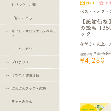
No.1
お
ドリンク・お酒
ベスト・オブ・
ー
ご飯のおとも
【感謝価格
の蜂蜜 13
ギフト・オリジナルノベルテ
ック
ィ
ながさか史上、人
ローヤルゼリー
¥
4,68
通常価格
¥
4,280
プロポリス
ミツバチ健康食品
ぶんぶんグッズ・雑貨
三ヶ日みかん