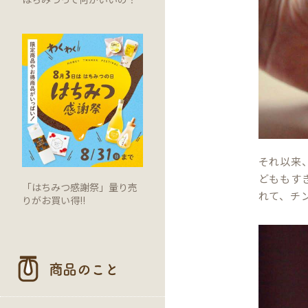
それ以来
どももす
「はちみつ感謝祭」量り売
れて、チ
りがお買い得!!
商品のこと