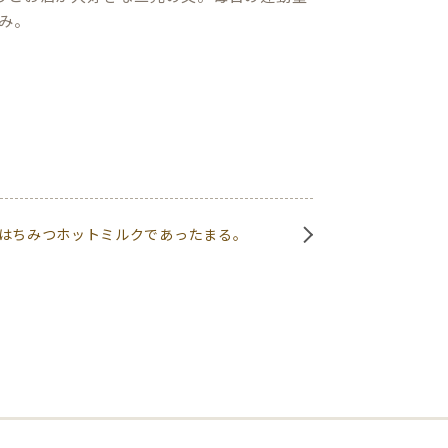
み。
はちみつホットミルクであったまる。