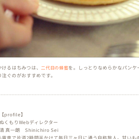
かけるはちみつは、
を。しっとりなめらかなパンケ
二代目の蜂蜜
り注ぐのがおすすめです。
【profile】
ぬくもりWebディレクター
清 真一朗 Shinichiro Sei
ら電車で片道2時間半かけて毎日三ヶ日に通う自称旅人。甘いも