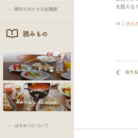
を超える
便利でおトクな定期便
⇒
この人
読みもの
おう
はちみつについて