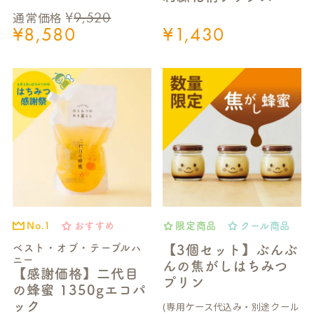
¥
9,520
通常価格
¥
8,580
¥
1,430
おすすめ
限定商品
クール商品
No.1
ベスト・オブ・テーブルハ
【3個セット】ぶんぶ
ニー
んの焦がしはちみつ
【感謝価格】二代目
プリン
の蜂蜜 1350gエコパ
ック
(専用ケース代込み・別途クール