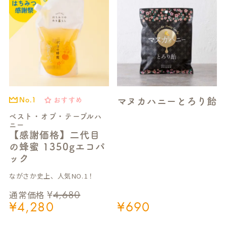
マヌカハニーとろり飴
おすすめ
No.1
ベスト・オブ・テーブルハ
ニー
【感謝価格】二代目
の蜂蜜 1350gエコパ
ック
ながさか史上、人気NO.1！
¥
4,680
通常価格
¥
4,280
¥
690