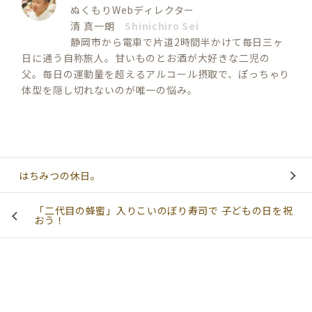
ぬくもりWebディレクター
清 真一朗
Shinichiro Sei
静岡市から電車で片道2時間半かけて毎日三ヶ
日に通う自称旅人。甘いものとお酒が大好きな二児の
父。毎日の運動量を超えるアルコール摂取で、ぽっちゃり
体型を隠し切れないのが唯一の悩み。
はちみつの休日。
「二代目の蜂蜜」入りこいのぼり寿司で 子どもの日を祝
おう！