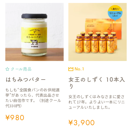
クール商品
No.1
はちみつバター
女王のしずく 10本入
り
もしも“全国食パンのお供総選
挙”があったら、代表出品させ
女王のしずくはみなさまに愛さ
たい自信作です。（別途クール
れて17年。よりよい一本にリニ
代330円）
ューアルいたしました。
¥
980
¥
3,900