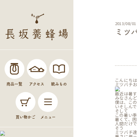
2013/08/01
ミツ
未分
こんにち
ミツバチ
商品一覧
アクセス
読みもの
最近は暑
みなさん
僕は、こ
いそしんで
そして
この暑い
買い物かご
メニュー
暑くて、
人間だけ
そう
ミツバチ
暑さに参っ