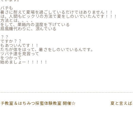
ツバチも
、暑さに耐えて夏場を過ごしているだけではありません！！
達は、人間もビックリの方法で夏をしのいでいたんです！！！
の方法とは、、、、
水をして、巣箱内の温度を下げている
を扇風機代わりに、涼んでいる
か？？
いですか？？
達もあついんです！！
分たちが体をはって、暑さをしのいでいるんです。
ミツバチ達を見習って
恵をつかって
活始めましょー！！！！！
バチ教室＆はちみつ採蜜体験教室 開催☆
夏と言えば