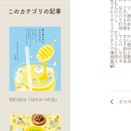
でも
そんなミ
このカテゴリの記事
ただただ
ミツバチ
そしてそ
１ 打ち
２ 羽根
です。
どうです
すごくな
ミツバチ
でも、自
僕たちも
自然の知
省エネ生
8月3日は『はちみつの日』
ミツ