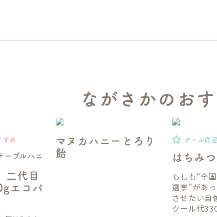
ながさかのおす
マヌカハニーとろり
すすめ
クール商
飴
テーブルハニ
はちみつ
】二代目
もしも“全
選挙”があ
50gエコパ
させたい自
クール代33