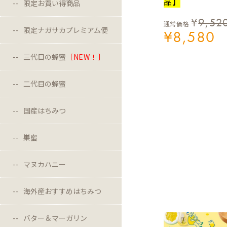
品】
限定お買い得商品
¥
9,52
通常価格
限定ナガサカプレミアム便
¥
8,580
三代目の蜂蜜
［NEW！］
二代目の蜂蜜
国産はちみつ
巣蜜
マヌカハニー
海外産おすすめはちみつ
バター＆マーガリン