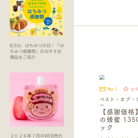
8/3は、はちみつの日！「は
ちみつ感謝祭」のおすすめ
商品をご紹介
No.1
お
ベスト・オブ・
ー
【感謝価格
の蜂蜜 13
ック
２０２６年７月のWEB売れ