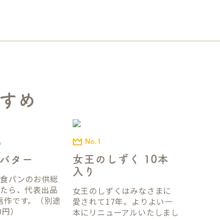
すめ
No.1
品
女王のしずく 10本
バター
入り
国食パンのお供総
ったら、代表出品
女王のしずくはみなさまに
信作です。（別途
愛されて17年。よりよい一
0円）
本にリニューアルいたしまし