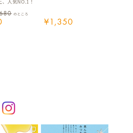
、人気NO.1！
,680
のところ
0
¥
1,350