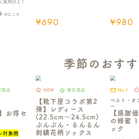
気NO.1！
0
のところ
¥
690
¥
980
季節のおすす
No.1
定商品
NEW
限定商品
ベスト・オ
【靴下屋コラボ第2
ー
弾】レディース
【感謝価
定】お得セ
(22.5cm～24.5cm)
の蜂蜜 1
ぶんぶん・るんるん
ック
刺繍花柄ソックス
ン対象商