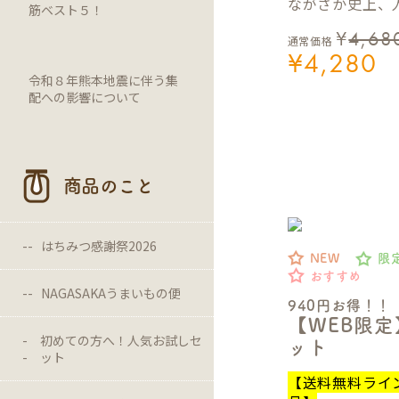
ながさか史上、人
筋ベスト５！
¥
4,68
通常価格
¥
4,280
令和８年熊本地震に伴う集
配への影響について
商品のこと
はちみつ感謝祭2026
NEW
限
おすすめ
NAGASAKAうまいもの便
940円お得！！
【WEB限
初めての方へ！人気お試しセ
ット
ット
【送料無料ライ