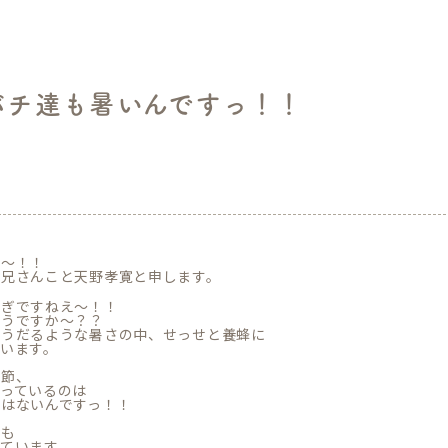
バチ達も暑いんですっ！！
類
は～！！
お兄さんこと天野孝寛と申します。
すぎですねえ～！！
どうですか～？？
のうだるような暑さの中、せっせと養蜂に
います。
季節、
困っているのは
ではないんですっ！！
達も
ています。