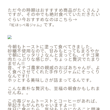
ただ今の時期はおすすすめ商品がたくさん♪
ですが、その中でも絶対食べていただきたい
ぐらい今おすすめなのはこちら→
です。
『紅ほっぺ苺ジャム』
今朝もトーストに塗って食べてきました。
砂糖不使用なので、甘みもとってもまろやか
で朝にピッタリ♪なんと言っても、イチゴ果
肉たっぷりな感じが、ちょっと贅沢でたまり
ません!!
昔、イチゴ農家の親戚のおばあちゃんが、よ
く食べさせてくれた手作りジャムにそっくり
なんです!!
ホッとする美味しさが詰まってるんです。
こんな素朴な贅沢も、至福の朝食かもしれま
せんね。。
この苺ジャムトーストとコーヒーがあれば、
早起きもがんれちゃいますよー!!
休日に食べたら、気分も上々になること間違