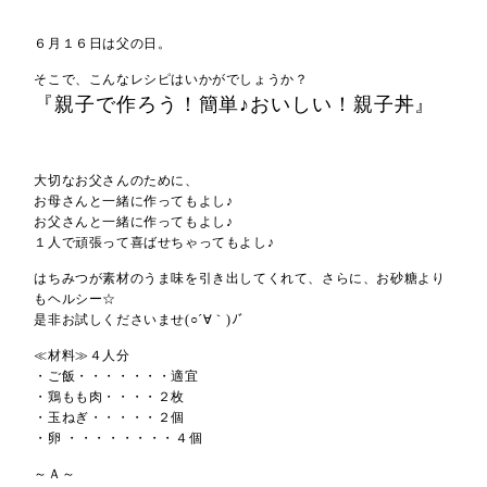
６月１６日は父の日。
そこで、こんなレシピはいかがでしょうか？
『親子で作ろう！簡単♪おいしい！親子丼』
大切なお父さんのために、
お母さんと一緒に作ってもよし♪
お父さんと一緒に作ってもよし♪
１人で頑張って喜ばせちゃってもよし♪
はちみつが素材のうま味を引き出してくれて、さらに、お砂糖より
もヘルシー☆
是非お試しくださいませ(○´∀｀)ﾉﾞ
≪材料≫４人分
・ご飯・・・・・・・適宜
・鶏もも肉・・・・２枚
・玉ねぎ・・・・・２個
・卵 ・・・・・・・・４個
～Ａ～