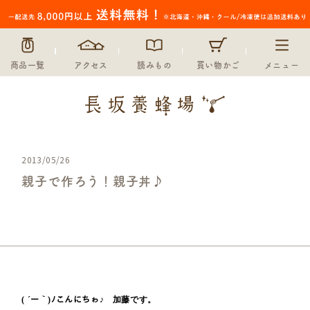
商品一覧
アクセス
読みもの
買い物かご
メニュー
2013/05/26
親子で作ろう！親子丼♪
未分類
( ´ー｀)ﾉこんにちゎ♪
加藤です。