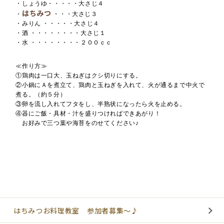
・しょうゆ・・・・・大さじ４
はちみつ
・
・・・大さじ３
・みりん ・・・・・大さじ４
・酒 ・・・・・・・・大さじ１
・水 ・・・・・・・・２００ｃｃ
≪作り方≫
①鶏肉は一口大、玉ねぎはクシ切りにする。
②小鍋にＡを煮立て、鶏肉と玉ねぎを入れて、火が通るまで中火で
煮る。（約５分）
③卵を流し入れてフタをし、半熟状になったら火を止める。
④器にご飯・具材・汁を盛りつければできあがり！
お好みで三つ葉や海苔をのせてください♪
はちみつお料理教室 参加者募集～♪