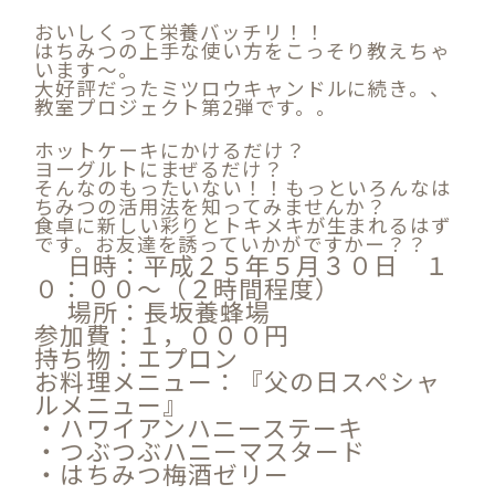
おいしくって栄養バッチリ！！
はちみつの上手な使い方をこっそり教えちゃ
います～。
大好評だったミツロウキャンドルに続き。、
教室プロジェクト第2弾です。。
ホットケーキにかけるだけ？
ヨーグルトにまぜるだけ？
そんなのもったいない！！もっといろんなは
ちみつの活用法を知ってみませんか？
食卓に新しい彩りとトキメキが生まれるはず
です。お友達を誘っていかがですかー？？
日時：平成２５年５月３０日 １
０：００～（２時間程度）
場所：長坂養蜂場
参加費：１，０００円
持ち物：エプロン
お料理メニュー：『父の日スペシャ
ルメニュー』
・ハワイアンハニーステーキ
・つぶつぶハニーマスタード
・はちみつ梅酒ゼリー