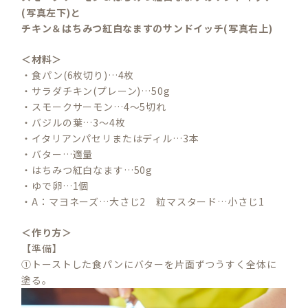
(写真左下)と
チキン＆はちみつ紅白なますのサンドイッチ(写真右上)
＜材料＞
・食パン(6枚切り)…4枚
・サラダチキン(プレーン)…50g
・スモークサーモン…4～5切れ
・バジルの葉…3～4枚
・イタリアンパセリまたはディル…3本
・バター…適量
・はちみつ紅白なます…50g
・ゆで卵…1個
・A：マヨネーズ…大さじ2 粒マスタード…小さじ1
＜作り方＞
【準備】
①トーストした食パンにバターを片面ずつうすく全体に
塗る。