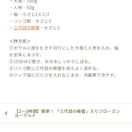
・大根…200g
・人参…50g
・塩…小さじ1と1/2
・リンゴ酢…大さじ3
・
三代目の蜂蜜
…大さじ3
＜作り方＞
①ボウルに皮をむき千切りにした大根と人参を入れ、塩
を全体にまぶす。
②10分ほど置き、水分をしっかりしぼる。
③リンゴ酢に三代目の蜂蜜を加えよく混ぜる。
④ジップ袋に②と③を入れなじませ、冷蔵庫で冷やす。
【2〜3時間】簡単！ 「三代目の蜂蜜」入りフローズン
ヨーグルト