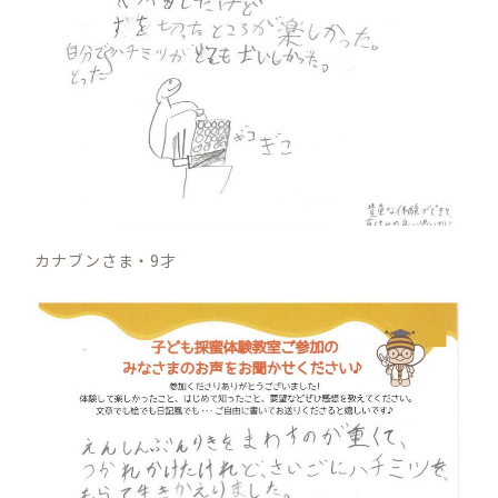
S
E
A
R
C
H
カナブンさま・9才