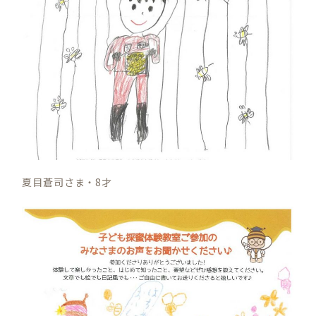
夏目蒼司さま・8才