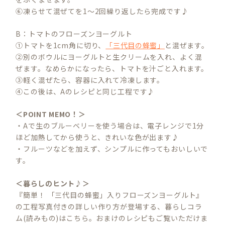
⑥凍らせて混ぜてを1〜2回繰り返したら完成です♪
B：トマトのフローズンヨーグルト
①トマトを1cm角に切り、
「三代目の蜂蜜」
と混ぜます。
②別のボウルにヨーグルトと生クリームを入れ、よく混
ぜます。なめらかになったら、トマトを汁ごと入れます。
③軽く混ぜたら、容器に入れて冷凍します。
④この後は、Aのレシピと同じ工程です♪
＜POINT MEMO！＞
・Aで生のブルーベリーを使う場合は、電子レンジで1分
ほど加熱してから使うと、きれいな色が出ます♪
・フルーツなどを加えず、シンプルに作ってもおいしいで
す。
＜暮らしのヒント♪＞
『簡単！ 「三代目の蜂蜜」入りフローズンヨーグルト』
の工程写真付きの詳しい作り方が登場する、暮らしコラ
ム(読みもの)はこちら。おまけのレシピもご覧いただけま