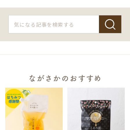
S
ながさかのおすすめ
E
A
R
C
H