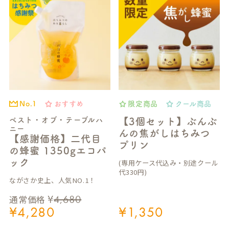
おすすめ
限定商品
クール商品
No.1
ベスト・オブ・テーブルハ
【3個セット】ぶんぶ
ニー
んの焦がしはちみつ
【感謝価格】二代目
プリン
の蜂蜜 1350gエコパ
ック
(専用ケース代込み・別途クール
代330円)
ながさか史上、人気NO.1！
¥
4,680
通常価格
¥
4,280
¥
1,350