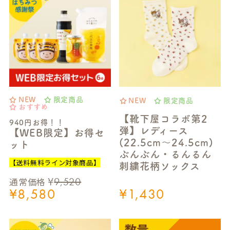
NEW
限定商品
NEW
限定商品
おすすめ
【靴下屋コラボ第2
940円お得！！
弾】レディース
【WEB限定】お得セ
(22.5cm～24.5cm)
ット
ぶんぶん・るんるん
【送料無料ライン対象商品】
刺繍花柄ソックス
¥
9,520
通常価格
¥
8,580
¥
1,430