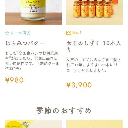
クール商品
No.1
はちみつバター
女王のしずく 10本入
り
もしも“全国食パンのお供総選
挙”があったら、代表出品させ
女王のしずくはみなさまに愛さ
たい自信作です。（別途クール
れて17年。よりよい一本にリニ
代330円）
ューアルいたしました。
¥
980
¥
3,900
季節のおすすめ