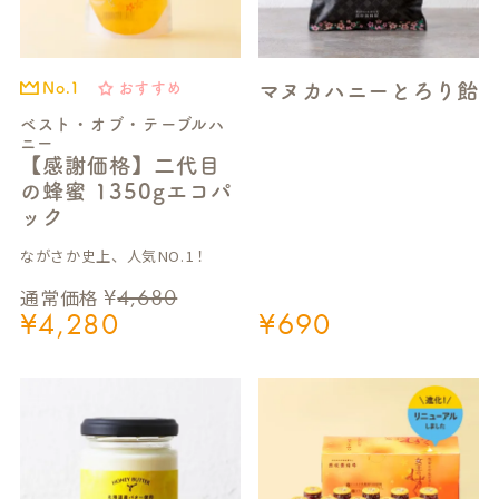
マヌカハニーとろり飴
おすすめ
No.1
ベスト・オブ・テーブルハ
ニー
【感謝価格】二代目
の蜂蜜 1350gエコパ
ック
ながさか史上、人気NO.1！
¥
4,680
通常価格
¥
4,280
¥
690