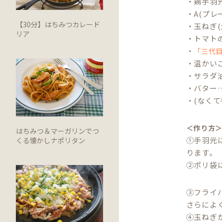
・鶏手羽元
・A(プレ
【30分】はちみつカレード
・玉ねぎ(
リア
・トマト
・
「三代
・温かい
・サラダ
・バター…
・(なくて
＜作り方
はちみつ＆マーガリンでつ
①手羽元
くる懐かしナポリタン
ります。
②ポリ袋
③フライ
さらによ
④玉ねぎ