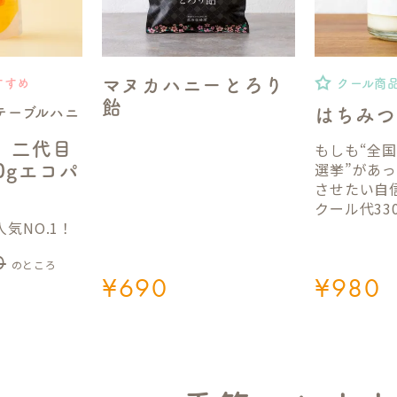
マヌカハニーとろり
すすめ
クール商
飴
テーブルハニ
はちみつ
】二代目
もしも“全
選挙”があ
50gエコパ
させたい自
クール代33
気NO.1！
0
のところ
¥
690
¥
980