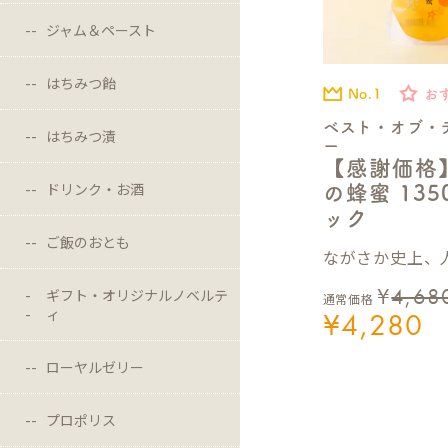
ジャム＆ペースト
はちみつ飴
No.1
お
ベスト・オブ・
はちみつ漬
ー
【感謝価格
ドリンク・お酒
の蜂蜜 13
ック
ご飯のおとも
ながさか史上、人
¥
4,68
ギフト・オリジナルノベルテ
通常価格
ィ
¥
4,280
ローヤルゼリー
プロポリス