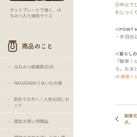
⑤中火で
ホットプレートで焼く、は
⑥じっく
ちみつ入り焼肉ライス
＜POINT
・手羽元
商品のこと
＜暮らし
『簡単！
はちみつ感謝祭2026
ら。おま
⇒
簡単！
NAGASAKAうまいもの便
初めての方へ！人気お試しセ
ット
紫陽
限定お買い得商品
ダ。