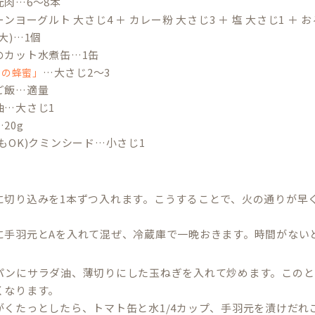
肉…6〜8本
ーンヨーグルト 大さじ4 ＋ カレー粉 大さじ3 ＋ 塩 大さじ1 ＋
大)…1個
のカット水煮缶…1缶
…大さじ2〜3
目の蜂蜜」
ご飯…適量
油…大さじ1
20g
もOK)クミンシード…小さじ1
＞
に切り込みを1本ずつ入れます。こうすることで、火の通りが早
に手羽元とAを入れて混ぜ、冷蔵庫で一晩おきます。時間がないと
パンにサラダ油、薄切りにした玉ねぎを入れて炒めます。このと
くなります。
がくたっとしたら、トマト缶と水1/4カップ、手羽元を漬けだれ