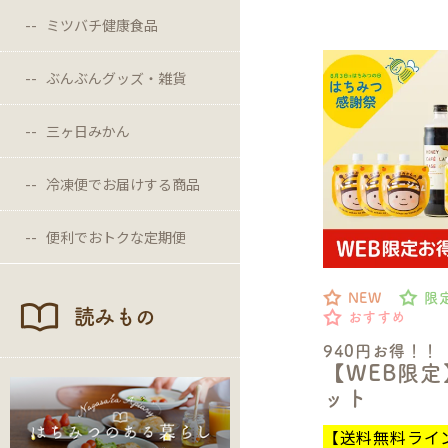
ミツバチ健康食品
ぶんぶんグッズ・雑貨
三ヶ日みかん
冷凍便でお届けする商品
便利でおトクな定期便
NEW
限
読みもの
おすすめ
940円お得！！
【WEB限
ット
【送料無料ライ