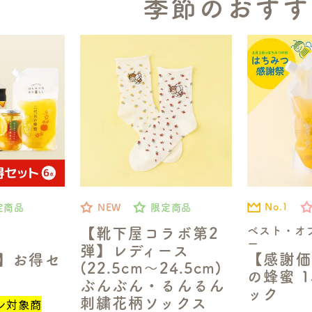
季節のおすす
No.1
定商品
NEW
限定商品
ベスト・オ
【靴下屋コラボ第2
ー
弾】レディース
【感謝価
定】お得セ
(22.5cm～24.5cm)
の蜂蜜 1
ぶんぶん・るんるん
ック
刺繍花柄ソックス
ン対象商