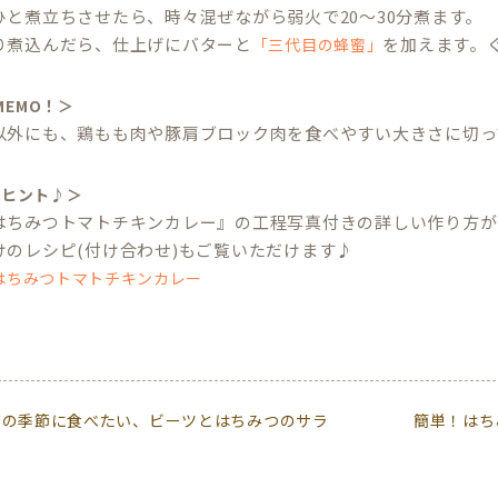
ひと煮立ちさせたら、時々混ぜながら弱火で20〜30分煮ます。
り煮込んだら、仕上げにバターと
を加えます。
「三代目の蜂蜜」
 MEMO！＞
以外にも、鶏もも肉や豚肩ブロック肉を食べやすい大きさに切っ
のヒント♪＞
はちみつトマトチキンカレー』の工程写真付きの詳しい作り方が
けのレシピ(付け合わせ)もご覧いただけます♪
はちみつトマトチキンカレー
花の季節に食べたい、ビーツとはちみつのサラ
簡単！はち