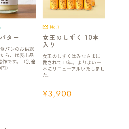
No.1
品
女王のしずく 10本
バター
入り
国食パンのお供総
ったら、代表出品
女王のしずくはみなさまに
信作です。（別途
愛されて17年。よりよい一
0円）
本にリニューアルいたしまし
た。
¥
3,900