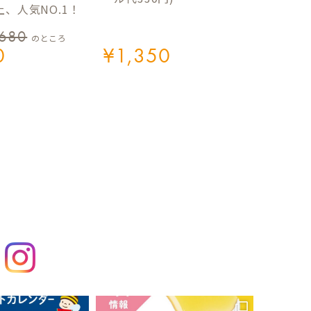
、人気NO.1！
,680
のところ
0
¥
1,350