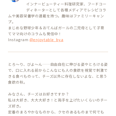
インナービューティー料理研究家、フードコー
ディネーターとして各種メディアでレシピコラ
ムや美容栄養学の連載を持つ。趣味はファミリーキャン
プ。
まじめな野球少年＆おてんばガールの二児母として子育
てママ向けのコラムも発信中！
Instagram
@enjoytable_by.a
とろ～り、びよ～ん……自由自在に伸びる姿やとろける姿
で、口に入れる前からこんなにも人の食欲を視覚で刺激で
きる食べものって、チーズ以外に存在しないよな、と思う
食欲の秋。
みなさん、チーズはお好きですか？
私は大好き、大大大好き！と両手を上げたいくらいのチー
ズ好き。
定番のまろやかなものから、クセのあるものまで何でも