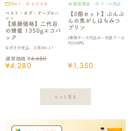
おすすめ
限定商品
クール商品
No.1
ベスト・オブ・テーブルハ
【3個セット】ぶんぶ
ニー
んの焦がしはちみつ
【感謝価格】二代目
プリン
の蜂蜜 1350gエコパ
ック
(専用ケース代込み・別途クール
代330円)
ながさか史上、人気NO.1！
¥
4,680
通常価格
¥
4,280
¥
1,350
もっと見る