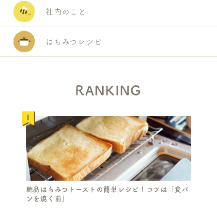
社内のこと
はちみつレシピ
S
E
RANKING
A
R
C
H
絶品はちみつトーストの簡単レシピ！コツは「食パ
ンを焼く前」