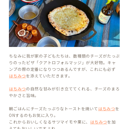
ちなみに我が家の子どもたちは、数種類のチーズがたっぷ
りのったピザ「クアトロフォルマッジ」が大好物。キャ
ンプの際の定番になりつつあるんですが、これにも必ず
はちみつ
を添えていただきます。
はちみつ
の自然な甘みが引き立ててくれる、チーズのまろ
やかさと旨味。
朝ごはんにチーズたっぷりなトーストを焼いて
はちみつ
を
ONするのもお気に入り。
これからおいしくなるサツマイモや栗に、
はちみつ
を加
えてもおいしいですよね。