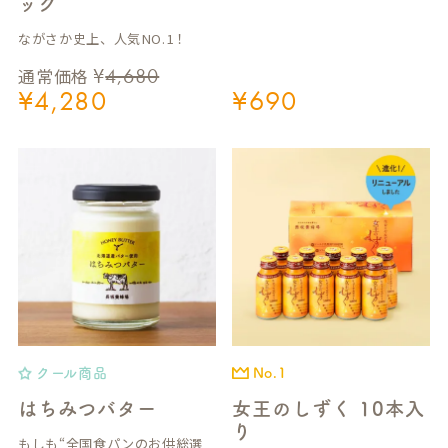
ック
ながさか史上、人気NO.1！
¥
4,680
通常価格
¥
4,280
¥
690
クール商品
No.1
はちみつバター
女王のしずく 10本入
り
もしも“全国食パンのお供総選