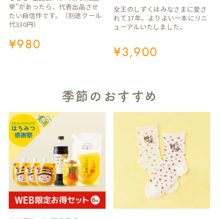
挙”があったら、代表出品させ
女王のしずくはみなさまに愛さ
たい自信作です。（別途クール
れて17年。よりよい一本にリニ
代330円）
ューアルいたしました。
¥
980
¥
3,900
季節のおすすめ