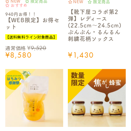
NEW
限定商品
NEW
限定商品
おすすめ
【靴下屋コラボ第2
940円お得！！
弾】レディース
【WEB限定】お得セ
(22.5cm～24.5cm)
ット
ぶんぶん・るんるん
【送料無料ライン対象商品】
刺繍花柄ソックス
¥
9,520
通常価格
¥
8,580
¥
1,430