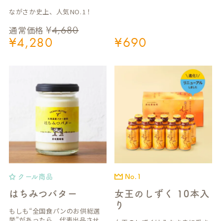
ながさか史上、人気NO.1！
¥
4,680
通常価格
¥
4,280
¥
690
クール商品
No.1
はちみつバター
女王のしずく 10本入
り
もしも“全国食パンのお供総選
挙”があったら、代表出品させ