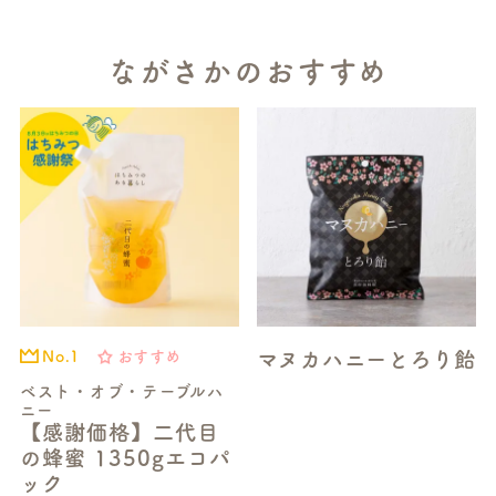
ながさかのおすすめ
マヌカハニーとろり飴
おすすめ
No.1
ベスト・オブ・テーブルハ
ニー
【感謝価格】二代目
の蜂蜜 1350gエコパ
ック