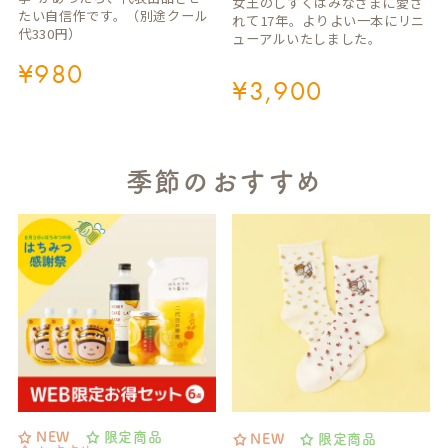
女王のしずくはみなさまに愛さ
たい自信作です。（別途クール
れて17年。よりよい一本にリニ
代330円）
ューアルいたしました。
¥
980
¥
3,900
季節のおすすめ
NEW
限定商品
NEW
限定商品