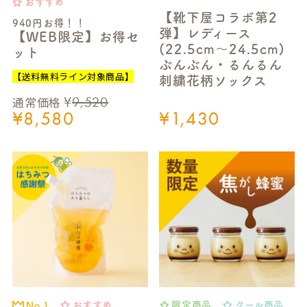
おすすめ
【靴下屋コラボ第2
940円お得！！
弾】レディース
【WEB限定】お得セ
(22.5cm～24.5cm)
ット
ぶんぶん・るんるん
【送料無料ライン対象商品】
刺繍花柄ソックス
¥
9,520
通常価格
¥
8,580
¥
1,430
おすすめ
限定商品
クール商品
No.1