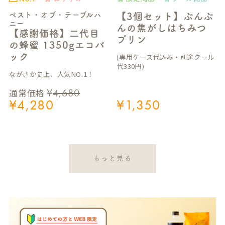
ベスト・オブ・テーブルハ
【3個セット】ぶんぶ
ニー
んの焦がしはちみつ
【感謝価格】二代目
プリン
の蜂蜜 1350gエコパ
ック
(専用ケース代込み・別途クール
代330円)
ながさか史上、人気NO.1！
¥
4,680
通常価格
¥
4,280
¥
1,350
もっと見る