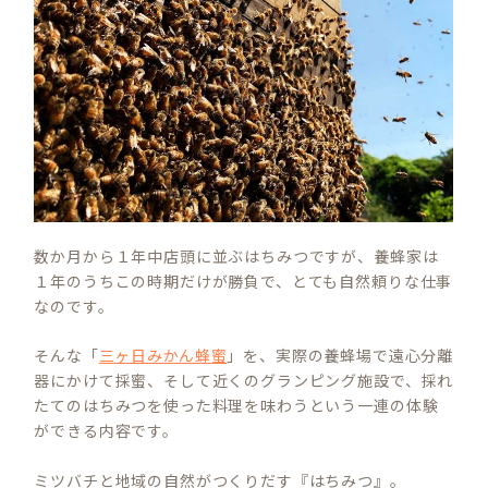
数か月から１年中店頭に並ぶはちみつですが、養蜂家は
１年のうちこの時期だけが勝負で、とても自然頼りな仕事
なのです。
そんな「
三ヶ日みかん蜂蜜
」を、実際の養蜂場で遠心分離
器にかけて採蜜、そして近くのグランピング施設で、採れ
たてのはちみつを使った料理を味わうという一連の体験
ができる内容です。
ミツバチと地域の自然がつくりだす『はちみつ』。