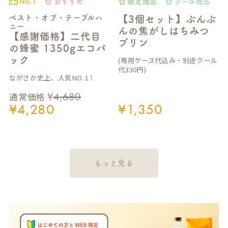
おすすめ
限定商品
クール商品
No.1
ベスト・オブ・テーブルハ
【3個セット】ぶんぶ
ニー
んの焦がしはちみつ
【感謝価格】二代目
プリン
の蜂蜜 1350gエコパ
ック
(専用ケース代込み・別途クール
代330円)
ながさか史上、人気NO.1！
¥
4,680
通常価格
¥
4,280
¥
1,350
もっと見る