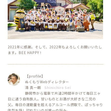
2021年に感謝。そして、2022年もよろしくお願いいたし
ます。BEE HAPPY！
【profile】
ぬくもりWebディレクター
清 真一朗
Shinichiro Sei
静岡市から電車で片道2時間半かけて毎日三ヶ
日に通う自称旅人。甘いものとお酒が大好きな二児の
父。毎日の運動量を超えるアルコール摂取で、ぽっちゃり
体型を隠し切れないのが唯一の悩み。