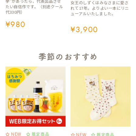
挙”があったら、代表出品させ
女王のしずくはみなさまに愛さ
たい自信作です。（別途クール
れて17年。よりよい一本にリニ
代330円）
ューアルいたしました。
¥
980
¥
3,900
季節のおすすめ
NEW
限定商品
NEW
限定商品