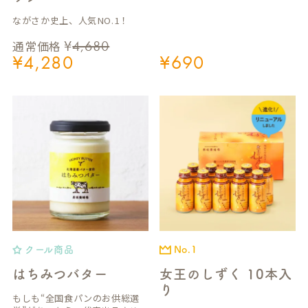
ながさか史上、人気NO.1！
¥
4,680
通常価格
¥
4,280
¥
690
クール商品
No.1
はちみつバター
女王のしずく 10本入
り
もしも“全国食パンのお供総選