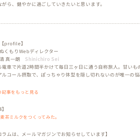
ながら、健やかに過ごしていきたいと思います。
【profile】
ぬくもりWebディレクター
清 真一朗
Shinichiro Sei
ら電車で片道2時間半かけて毎日三ヶ日に通う自称旅人。甘いも
アルコール摂取で、ぽっちゃり体型を隠し切れないのが唯一の悩
の記事をもっと見る
事】
つ麦茶ミルクをつくってみた。
コラムは、メールマガジンでお知らせしています】