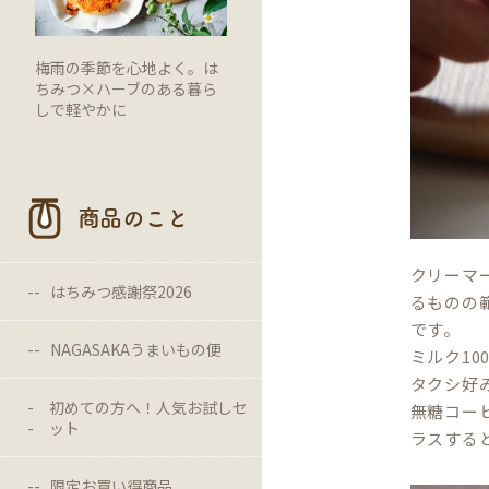
梅雨の季節を心地よく。は
ちみつ×ハーブのある暮ら
しで軽やかに
商品のこと
クリーマ
はちみつ感謝祭2026
るものの
です。
NAGASAKAうまいもの便
ミルク1
タクシ好
初めての方へ！人気お試しセ
無糖コー
ット
ラスする
限定お買い得商品