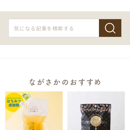
S
E
A
R
C
H
ながさかのおすすめ