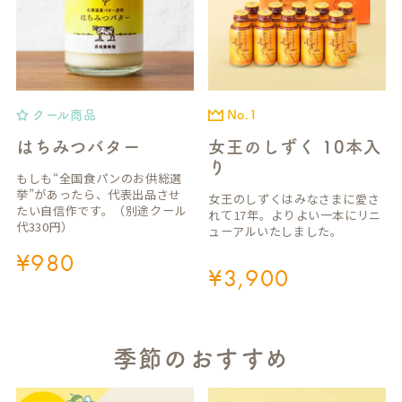
クール商品
No.1
はちみつバター
女王のしずく 10本入
り
もしも“全国食パンのお供総選
挙”があったら、代表出品させ
女王のしずくはみなさまに愛さ
たい自信作です。（別途クール
れて17年。よりよい一本にリニ
代330円）
ューアルいたしました。
¥
980
¥
3,900
季節のおすすめ