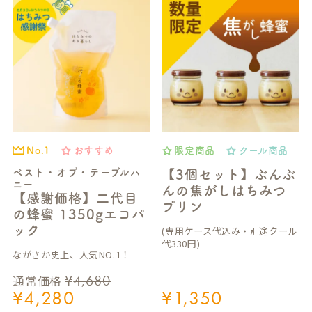
おすすめ
限定商品
クール商品
No.1
ベスト・オブ・テーブルハ
【3個セット】ぶんぶ
ニー
んの焦がしはちみつ
【感謝価格】二代目
プリン
の蜂蜜 1350gエコパ
ック
(専用ケース代込み・別途クール
代330円)
ながさか史上、人気NO.1！
¥
4,680
通常価格
¥
4,280
¥
1,350