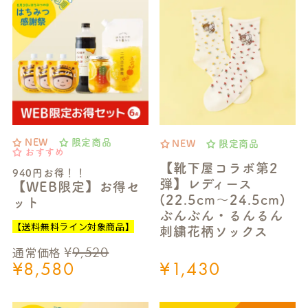
NEW
限定商品
NEW
限定商品
おすすめ
【靴下屋コラボ第2
940円お得！！
弾】レディース
【WEB限定】お得セ
(22.5cm～24.5cm)
ット
ぶんぶん・るんるん
【送料無料ライン対象商品】
刺繍花柄ソックス
¥
9,520
通常価格
¥
8,580
¥
1,430