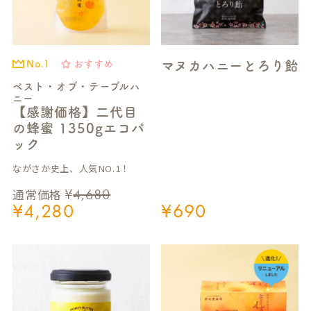
マヌカハニーとろり飴
おすすめ
No.1
ベスト・オブ・テーブルハ
ニー
【感謝価格】二代目
の蜂蜜 1350gエコパ
ック
ながさか史上、人気NO.1！
¥
4,680
通常価格
¥
4,280
¥
690