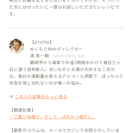
た方にはぜったいに一度はお試しいただきたいレシピで
す。
【profile】
ぬくもりWebディレクター
清 真一朗
Shinichiro Sei
静岡市から電車で片道2時間半かけて毎日三ヶ
日に通う自称旅人。甘いものとお酒が大好きな二児の
父。毎日の運動量を超えるアルコール摂取で、ぽっちゃり
体型を隠し切れないのが唯一の悩み。
⇒
この人の記事をもっと見る
【関連記事】
・ご飯と味噌汁、そして、はちみつ梅干し。
【最新のコラムは、メールマガジンでお知らせしていま