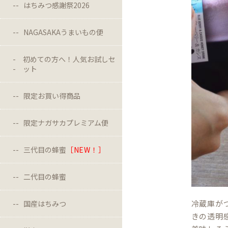
はちみつ感謝祭2026
NAGASAKAうまいもの便
初めての方へ！人気お試しセ
ット
限定お買い得商品
限定ナガサカプレミアム便
三代目の蜂蜜
［NEW！］
二代目の蜂蜜
冷蔵庫が
国産はちみつ
きの透明