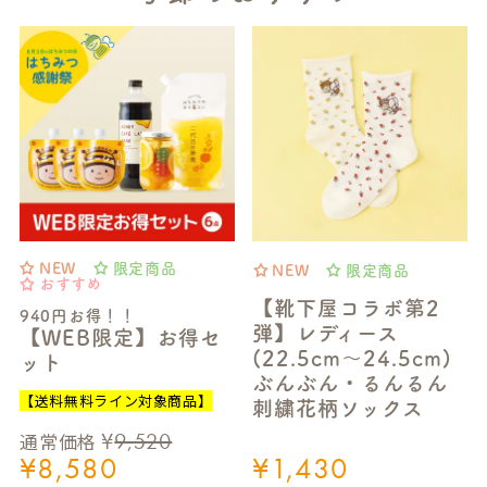
NEW
限定商品
NEW
限定商品
おすすめ
【靴下屋コラボ第2
940円お得！！
弾】レディース
【WEB限定】お得セ
(22.5cm～24.5cm)
ット
ぶんぶん・るんるん
【送料無料ライン対象商品】
刺繍花柄ソックス
¥
9,520
通常価格
¥
8,580
¥
1,430