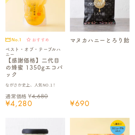
マヌカハニーとろり飴
おすすめ
No.1
ベスト・オブ・テーブルハ
ニー
【感謝価格】二代目
の蜂蜜 1350gエコパ
ック
ながさか史上、人気NO.1！
¥
4,680
通常価格
¥
4,280
¥
690