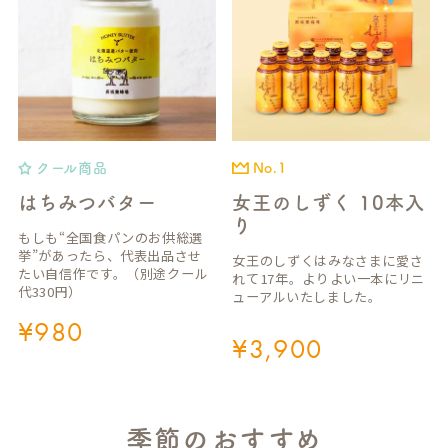
クール商品
No.1
はちみつバター
女王のしずく 10本入
り
もしも“全国食パンのお供総選
挙”があったら、代表出品させ
女王のしずくはみなさまに愛さ
たい自信作です。（別途クール
れて17年。よりよい一本にリニ
代330円）
ューアルいたしました。
¥
980
¥
3,900
季節のおすすめ