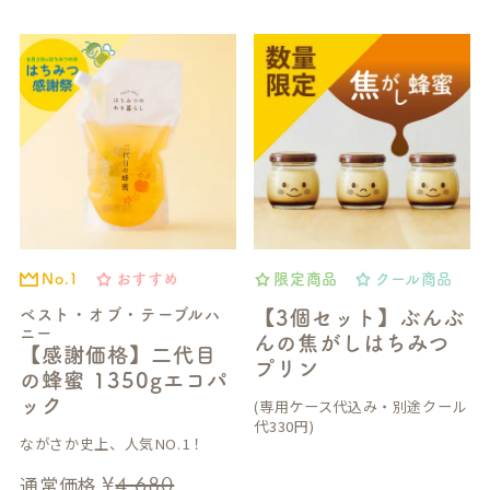
おすすめ
限定商品
クール商品
No.1
ベスト・オブ・テーブルハ
【3個セット】ぶんぶ
ニー
んの焦がしはちみつ
【感謝価格】二代目
プリン
の蜂蜜 1350gエコパ
ック
(専用ケース代込み・別途クール
代330円)
ながさか史上、人気NO.1！
¥
4,680
通常価格