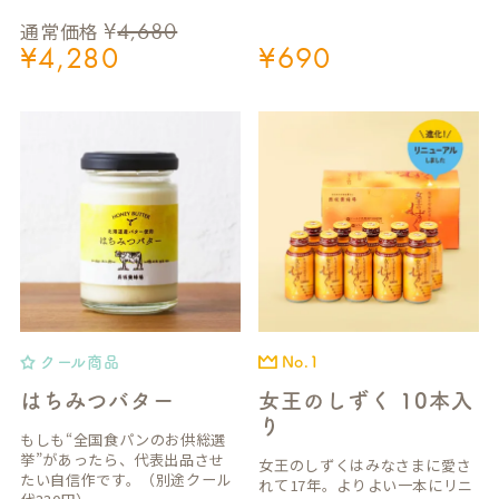
¥
4,680
通常価格
¥
4,280
¥
690
クール商品
No.1
はちみつバター
女王のしずく 10本入
り
もしも“全国食パンのお供総選
挙”があったら、代表出品させ
女王のしずくはみなさまに愛さ
たい自信作です。（別途クール
れて17年。よりよい一本にリニ