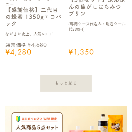
ニー
んの焦がしはちみつ
【感謝価格】二代目
プリン
の蜂蜜 1350gエコパ
ック
(専用ケース代込み・別途クール
代330円)
ながさか史上、人気NO.1！
¥
4,680
通常価格
¥
4,280
¥
1,350
もっと見る