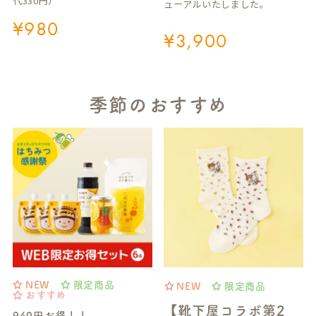
代330円）
ューアルいたしました。
¥
980
¥
3,900
季節のおすすめ
NEW
限定商品
NEW
限定商品
おすすめ
【靴下屋コラボ第2
940円お得！！