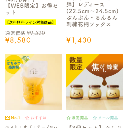
弾】レディース
【WEB限定】お得セ
(22.5cm～24.5cm)
ット
ぶんぶん・るんるん
【送料無料ライン対象商品】
刺繍花柄ソックス
¥
9,520
通常価格
¥
8,580
¥
1,430
おすすめ
限定商品
クール商品
No.1
ベスト・オブ・テーブルハ
【3個セット】ぶんぶ