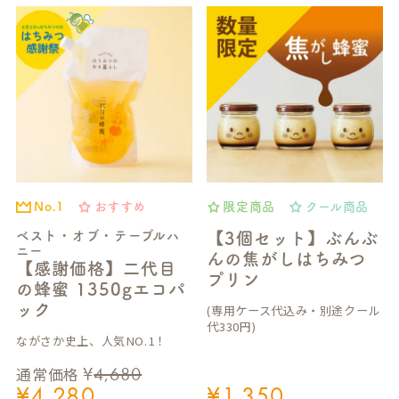
おすすめ
限定商品
クール商品
No.1
ベスト・オブ・テーブルハ
【3個セット】ぶんぶ
ニー
んの焦がしはちみつ
【感謝価格】二代目
プリン
の蜂蜜 1350gエコパ
ック
(専用ケース代込み・別途クール
代330円)
ながさか史上、人気NO.1！
¥
4,680
通常価格
¥
4,280
¥
1,350