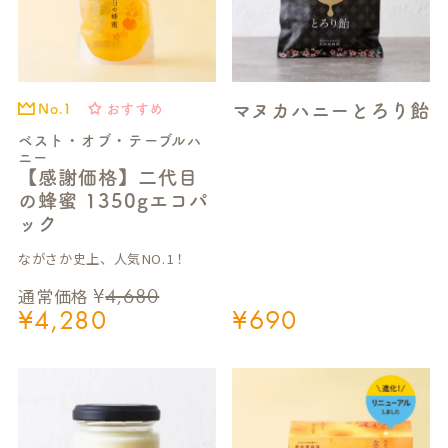
マヌカハニーとろり飴
おすすめ
No.1
ベスト・オブ・テーブルハ
ニー
【感謝価格】二代目
の蜂蜜 1350gエコパ
ック
ながさか史上、人気NO.1！
¥
4,680
通常価格
¥
4,280
¥
690