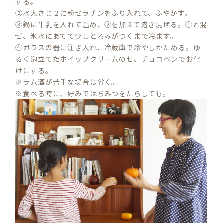
する。
②水大さじ２に粉ゼラチンをふり入れて、ふやかす。
③鍋に牛乳を入れて温め、②を加えて溶き混ぜる。①と混
ぜ、氷水にあてて少しとろみがつくまで冷ます。
④ガラスの器に注ぎ入れ、冷蔵庫で冷やしかためる。ゆ
るく泡立てたホイップクリームのせ、チョコペンでお化
けにする。
※ラム酒が苦手な場合は省く。
※食べる時に、好みではちみつをたらしても。