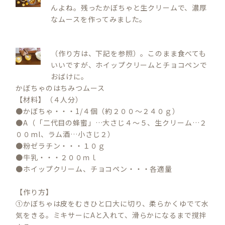
んよね。残ったかぼちゃと生クリームで、濃厚
なムースを作ってみました。
（作り方は、下記を参照）。このまま食べても
いいですが、ホイップクリームとチョコペンで
おばけに。
かぼちゃのはちみつムース
【材料】（４人分）
●かぼちゃ・・・1/４個（約２００～２４０ｇ）
●A（「二代目の蜂蜜」…大さじ４～５、生クリーム…２
００ml、ラム酒…小さじ２）
●粉ゼラチン・・・１０ｇ
●牛乳・・・２００ｍｌ
●ホイップクリーム、チョコペン・・・各適量
【作り方】
①かぼちゃは皮をむきひと口大に切り、柔らかくゆでて水
気をきる。ミキサーにAと入れて、滑らかになるまで撹拌