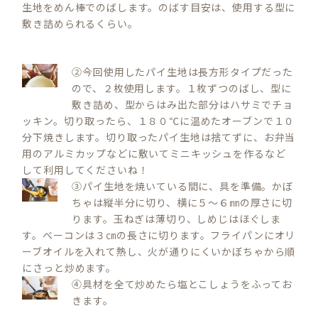
生地をめん棒でのばします。のばす目安は、使用する型に
敷き詰められるくらい。
②今回使用したパイ生地は長方形タイプだった
ので、２枚使用します。１枚ずつのばし、型に
敷き詰め、型からはみ出た部分はハサミでチョ
ッキン。切り取ったら、１８０℃に温めたオーブンで１０
分下焼きします。切り取ったパイ生地は捨てずに、お弁当
用のアルミカップなどに敷いてミニキッシュを作るなど
して利用してくださいね！
③パイ生地を焼いている間に、具を準備。かぼ
ちゃは縦半分に切り、横に５～６㎜の厚さに切
ります。玉ねぎは薄切り、しめじはほぐしま
す。ベーコンは３㎝の長さに切ります。フライパンにオリ
ーブオイルを入れて熱し、火が通りにくいかぼちゃから順
にさっと炒めます。
④具材を全て炒めたら塩とこしょうをふってお
きます。