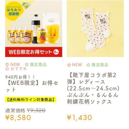
NEW
限定商品
NEW
限定商品
おすすめ
【靴下屋コラボ第2
940円お得！！
弾】レディース
【WEB限定】お得セ
(22.5cm～24.5cm)
ット
ぶんぶん・るんるん
【送料無料ライン対象商品】
刺繍花柄ソックス
¥
9,520
通常価格
¥
8,580
¥
1,430