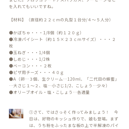
を入れてもいいですね。
【材料】（直径約２２ｃｍの丸型１台分/４～５人分）
●かぼちゃ・・・1/8個（約１２０ｇ）
●冷凍パイシート（約１５×２３ｃｍサイズ）・・・２
枚
●玉ねぎ・・・1/4個
●しめじ・・・1/2株
●ベーコン・・・２枚
●ピザ用チーズ・・・４０ｇ
●A（卵…３個、生クリーム…120ml、「二代目の蜂蜜」
…大さじ１～２、塩…小さじ1/2、こしょう…少々）
●オリーブオイル・塩・こしょう…各適量
①さて、ではさっそく作ってみましょう！ 今
日は、好物のキッシュ作りで、娘も登場。まず
は、うち粉をふったまな板の上で半解凍のパイ