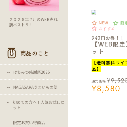
２０２６年７月のWEB売れ
NEW
限
筋ベスト５！
おすすめ
940円お得！！
【WEB限
ット
商品のこと
【送料無料ライ
品】
はちみつ感謝祭2026
¥
9,52
通常価格
¥
8,580
NAGASAKAうまいもの便
初めての方へ！人気お試しセ
ット
限定お買い得商品