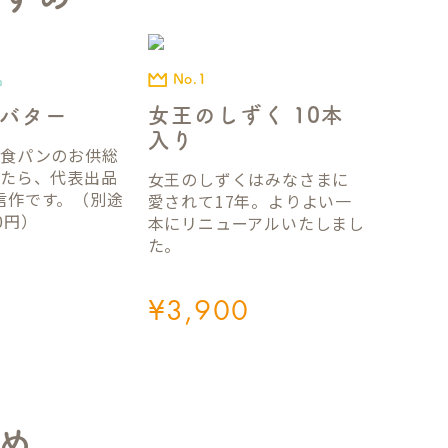
No.1
品
女王のしずく 10本
バター
入り
国食パンのお供総
ったら、代表出品
女王のしずくはみなさまに
信作です。（別途
愛されて17年。よりよい一
0円）
本にリニューアルいたしまし
た。
¥
3,900
め