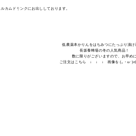
ェルカムドリンクにお出ししております。
低農薬本かりんをはちみつにたっぷり漬け
長坂養蜂場の冬の人気商品！
数に限りがございますので、お早め
ご注文はこちら ↓ ↓ ↓ 画像を (｡・ω･)σ