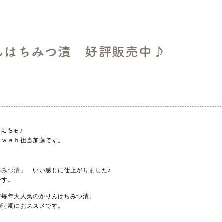
んはちみつ漬 好評販売中♪
類
こんにちゎ♪
、ｗｅｂ担当加藤です。
ちみつ漬』
いい感じに仕上がりました♪
です。
で毎年大人気のかりんはちみつ漬。
の時期におススメです。