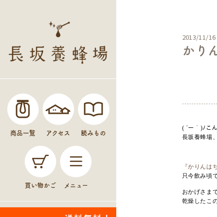
2013/11/16
かり
未分
( ´ー｀)ﾉ
商品一覧
アクセス
読みもの
長坂養蜂場
『かりんは
只今飲み頃
買い物かご
メニュー
おかげさま
乾燥したこ