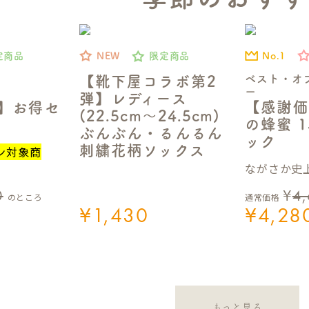
No.1
定商品
NEW
限定商品
ベスト・オ
【靴下屋コラボ第2
ー
弾】レディース
【感謝価
定】お得セ
(22.5cm～24.5cm)
の蜂蜜 1
ぶんぶん・るんるん
ック
刺繍花柄ソックス
ン対象商
ながさか史上
0
¥
4
のところ
通常価格
¥
1,430
¥
4,28
もっと見る