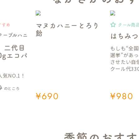
マヌカハニーとろり
すすめ
クール商
飴
テーブルハニ
はちみつ
】二代目
もしも“全
選挙”があ
50gエコパ
させたい自
クール代33
気NO.1！
0
のところ
¥
690
¥
980
季節のおすす