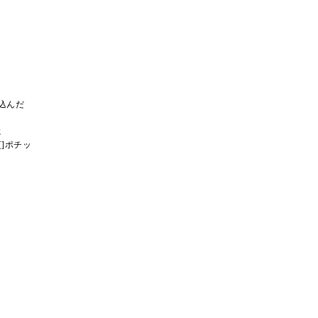
込んだ
に
[]ポチッ