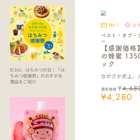
No.1
お
ベスト・オブ・
ー
【感謝価格
の蜂蜜 13
ック
8/3は、はちみつの日！「は
ながさか史上、人
ちみつ感謝祭」のおすすめ
商品をご紹介
¥
4,68
通常価格
¥
4,280