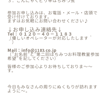
３．こんにゃくピリ辛はちみつ煮
参加お申し込みは、お電話・メール・店頭で
受け付けております。
まずはお気軽にお問い合わせください♪
↓お申し込み連絡先↓
Tel：０１２０－４０－１１８３
（優しいオペレーターが対応したします＾
＾）
Mail：info@
co.jp
1183.
（”お名前”と”第二回はちみつお料理教室参加
希望”を記してください）
皆様のご参加心よりお待ちしておりま～～
す。
今日もみなさんの周りにぬくもりが訪れます
ように～。