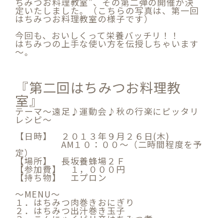
ちみつお料理教室”、その第二弾の開催が決
定いたしました。（こちらの写真は、第一回
はちみつお料理教室の様子です）
今回も、おいしくって栄養バッチリ！！
はちみつの上手な使い方を伝授しちゃいます
～。
『第二回はちみつお料理教
室』
テーマ～遠足♪運動会♪秋の行楽にピッタリ
レシピ～
【日時】 ２０１３年９月２６日(木)
AM１０：００～（二時間程度を予
定）
【場所】 長坂養蜂場２Ｆ
【参加費】 １，０００円
【持ち物】 エプロン
～MENU～
１．はちみつ肉巻きおにぎり
２．はちみつ出汁巻き玉子