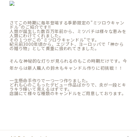
さてこの時期に毎年登場する季節限定の”ミツロウキャン
ドル”のご紹介です!!
人類が誕生した数百万年前から、ミツバチは様々な恵みを
人類にわけてくれました。
その１つがこの”ミツロウキャンドル”です。
紀元前3000年頃から、エジプト、ヨーロッパで「神から
の贈り物」として貴重に扱われてきました。
そんな神秘的な灯りが見られるのもこの時期だけです。今
年からは新人職人の鈴木もキャンドル作りに初挑戦！！
一生懸命手作りで一つ一つ作りました。
どれも心のこもったデビュー作品ばかりで、炎が一段とキ
ラキラ輝いて見えるはずです。
店舗にて様々な種類のキャンドルをご用意しております。