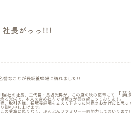
社長がっっ!!!
類
名誉なことが長坂養蜂場に訪れました!!
「黄
!!当社の社長、二代目・長坂光男が、この度の秋の褒章にて
に余る光栄で、本人を含め社内では驚きが巻き起こっております。
客様、取引先様、長坂養蜂場を支えて下さった皆様のおかげだと思っ
わり御礼申し上げます。
この受章に偽りなく、ぶんぶんファミリー一同努力してまいります!