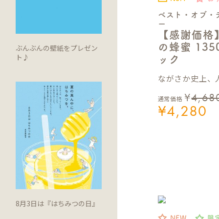
ベスト・オブ・
ー
【感謝価格
の蜂蜜 13
ぶんぶんの壁紙をプレゼン
ト♪
ック
ながさか史上、人
¥
4,68
通常価格
¥
4,280
8月3日は『はちみつの日』
NEW
限