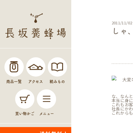
2011/11/02
しゃ、
未分
大変
商品一覧
アクセス
読みもの
な、なんと
本当に身
これもお
社長にか
これからも
買い物かご
メニュー