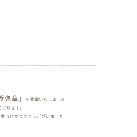
綬褒章」
を受章いたしました。
ております。
!本当にありがとうございました。