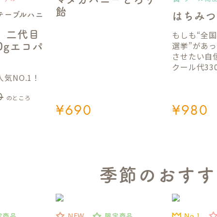
飴
テーブルハニ
はちみつ
】二代目
もしも“全
選挙”があ
50gエコパ
させたい自
クール代33
気NO.1！
0
のところ
¥
690
¥
980
季節のおすす
No.1
定商品
NEW
限定商品