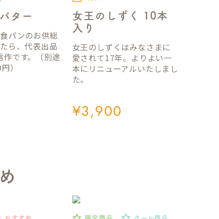
女王のしずく 10本
バター
入り
国食パンのお供総
ったら、代表出品
女王のしずくはみなさまに
信作です。（別途
愛されて17年。よりよい一
0円）
本にリニューアルいたしまし
た。
¥
3,900
め
おすすめ
限定商品
クール商品