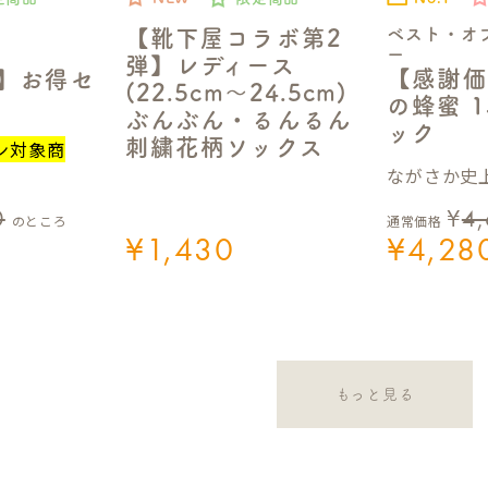
ベスト・オ
【靴下屋コラボ第2
ー
弾】レディース
【感謝価
定】お得セ
(22.5cm～24.5cm)
の蜂蜜 1
ぶんぶん・るんるん
ック
刺繍花柄ソックス
ン対象商
ながさか史上
0
¥
4
のところ
通常価格
¥
1,430
¥
4,28
もっと見る