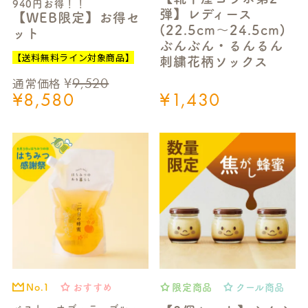
940円お得！！
弾】レディース
【WEB限定】お得セ
(22.5cm～24.5cm)
ット
ぶんぶん・るんるん
【送料無料ライン対象商品】
刺繍花柄ソックス
¥
9,520
通常価格
¥
8,580
¥
1,430
おすすめ
限定商品
クール商品
No.1