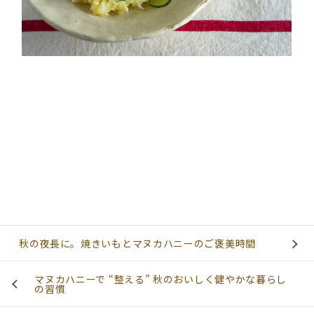
S
E
A
R
C
H
秋の夜長に。焼きいもとマヌカハニーのご褒美時間
マヌカハニーで “整える” 秋のおいしく健やかな暮らし
の習慣