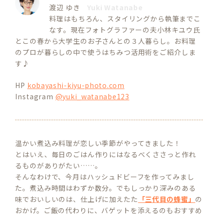
渡辺 ゆき
Yuki Watanabe
料理はもちろん、スタイリングから執筆までこ
なす。現在フォトグラファーの夫小林キユウ氏
とこの春から大学生のお子さんとの３人暮らし。お料理
のプロが暮らしの中で使うはちみつ活用術をご紹介しま
す♪
HP
kobayashi-kiyu-photo.com
Instagram
@yuki_watanabe123
温かい煮込み料理が恋しい季節がやってきました！
とはいえ、毎日のごはん作りにはなるべくささっと作れ
るものがありがたい……。
そんなわけで、今月はハッシュドビーフを作ってみまし
た。煮込み時間はわずか数分。でもしっかり深みのある
味でおいしいのは、仕上げに加えたた
「三代目の蜂蜜」
の
おかげ。ご飯の代わりに、バゲットを添えるのもおすすめ