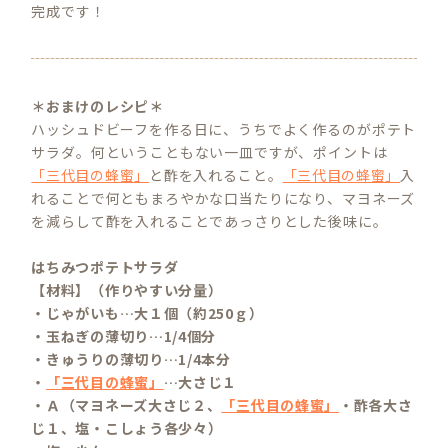
完成です！
＊おまけのレシピ＊
ハッシュドビーフを作る日に、うちでよく作るのがポテト
サラダ。何ということもない一皿ですが、ポイントは
「三代目の蜂蜜」
と酢を入れること。
「三代目の蜂蜜」
入
れることで何ともまろやかな口当たりになり、マヨネーズ
を減らして酢を入れることであっさりとした後味に。
はちみつポテトサラダ
【材料】（作りやすい分量）
・じゃがいも…大１個（約250ｇ）
・玉ねぎの薄切り…1/4個分
・きゅうりの薄切り…1/4本分
・
「三代目の蜂蜜」
…大さじ１
・Ａ（マヨネーズ大さじ２、
「三代目の蜂蜜」
・酢各大さ
じ１、塩・こしょう各少々）