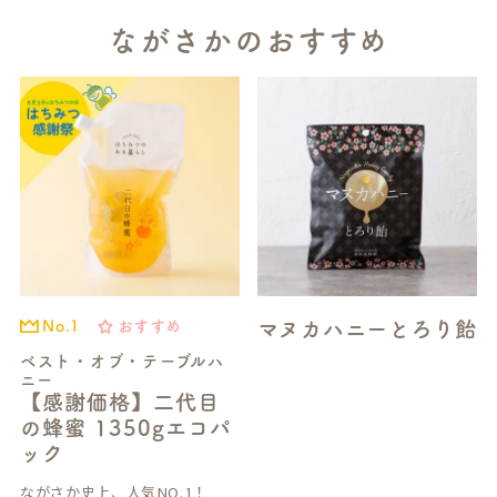
ながさかのおすすめ
マヌカハニーとろり飴
おすすめ
No.1
ベスト・オブ・テーブルハ
ニー
【感謝価格】二代目
の蜂蜜 1350gエコパ
ック
ながさか史上、人気NO.1！