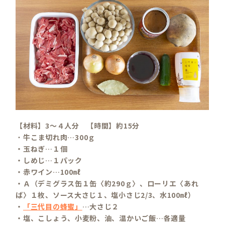
【材料】3～４人分 【時間】約15分
・
牛こま切れ肉…300ｇ
・玉ねぎ…１個
・しめじ…１パック
・赤ワイン…100㎖
・Ａ（デミグラス缶１缶〈約290ｇ〉、ローリエ〈あれ
ば〉１枚、ソース大さじ１、塩小さじ2/3、水100㎖）
・
「三代目の蜂蜜」
…大さじ２
・塩、こしょう、小麦粉、油、温かいご飯…各適量