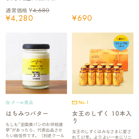
¥
4,680
通常価格
¥
4,280
¥
690
クール商品
No.1
はちみつバター
女王のしずく 10本入
り
もしも“全国食パンのお供総選
挙”があったら、代表出品させ
女王のしずくはみなさまに愛さ
たい自信作です。（別途クール
れて17年。よりよい一本にリニ