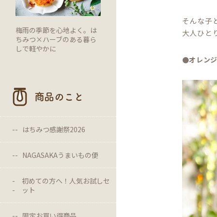
そんな子
梅雨の季節を心地よく。は
大人ひと
ちみつ×ハーブのある暮ら
しで軽やかに
●オレン
商品のこと
はちみつ感謝祭2026
NAGASAKAうまいもの便
初めての方へ！人気お試しセ
ット
限定お買い得商品