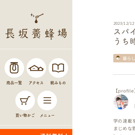
2023/12/12
スパ
うち
暮ら
商品一覧
アクセス
読みもの
【profil
買い物かご
メニュー
学の連載
まじめな