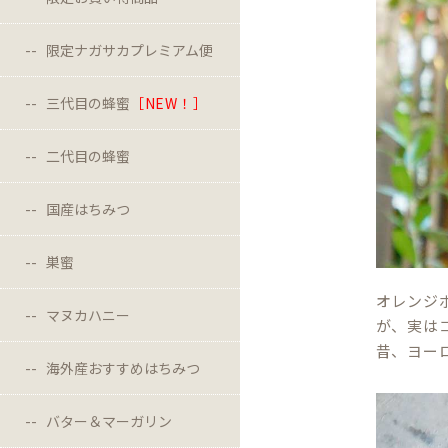
限定ナガサカプレミアム便
三代目の蜂蜜
［NEW！］
二代目の蜂蜜
国産はちみつ
巣蜜
オレンジ
マヌカハニー
が、実は
昔、ヨー
海外産おすすめはちみつ
バター＆マーガリン