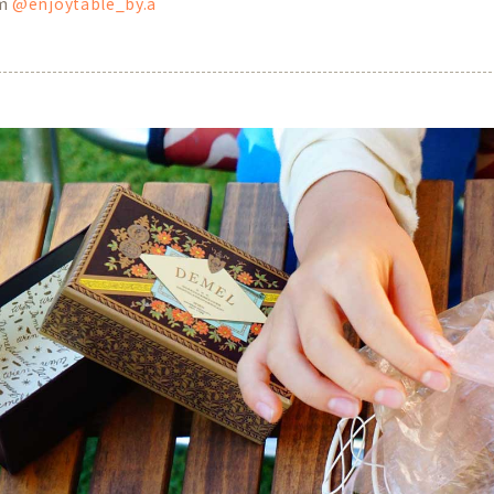
am
@enjoytable_by.a