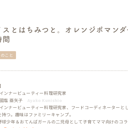
イスとはちみつと。オレンジポマンダ
時間
しのこと
e】
インナービューティー料理研究家
國塩 亜矢子
Ayako Kunishio
インナービューティー料理研究家、フードコーディネーターと
を持つ。趣味はファミリーキャンプ。
野球少年＆おてんばガールの二児母として子育てママ向けのコラ