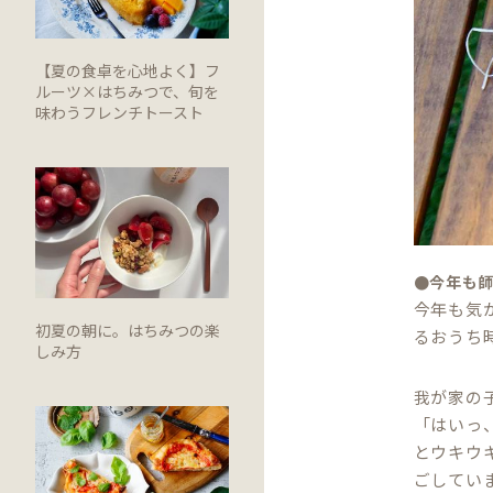
【夏の食卓を心地よく】フ
ルーツ×はちみつで、旬を
味わうフレンチトースト
●今年も
今年も気
初夏の朝に。はちみつの楽
るおうち
しみ方
我が家の
「はいっ
とウキウ
ごしてい