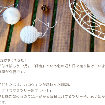
師走がやってきた！
が付けばもう12月。「師走」という名の通り日々走り抜けてい
時間が必要です。
子どもたちは、ハロウィンが終わった瞬間に
、クリスマスツリー出すよ～！」
キと騒ぎ始めるので11月頭から毎日点灯するツリーや、思い出
ます。