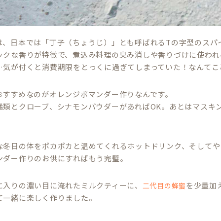
は、日本では「丁子（ちょうじ）」とも呼ばれるTの字型のスパ
ックな香りが特徴で、煮込み料理の臭み消しや香りづけに使われ
…気が付くと消費期限をとっくに過ぎてしまっていた！なんてこ
おすすめなのがオレンジポマンダー作りなんです。
橘類とクローブ、シナモンパウダーがあればOK。あとはマスキ
な冬日の体をポカポカと温めてくれるホットドリンク、そしてや
ンダー作りのお供にすればもう完璧。
に入りの濃い目に淹れたミルクティーに、
を少量加
二代目の蜂蜜
て一緒に楽しく作りました。