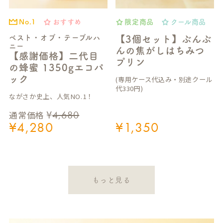
おすすめ
限定商品
クール商品
No.1
ベスト・オブ・テーブルハ
【3個セット】ぶんぶ
ニー
んの焦がしはちみつ
【感謝価格】二代目
プリン
の蜂蜜 1350gエコパ
ック
(専用ケース代込み・別途クール
代330円)
ながさか史上、人気NO.1！
¥
4,680
通常価格
¥
4,280
¥
1,350
もっと見る