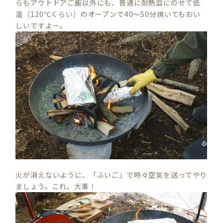
らもアウトドアご飯以外にも、普通に耐熱皿にのせて低
温（120℃くらい）のオーブンで40～50分焼いてもおい
しいですよー。
火が消えないように、「ふいご」で時々空気を送ってやり
ましょう。これ、大事！