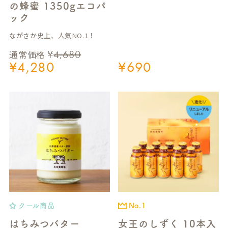
の蜂蜜 1350gエコパ
ック
ながさか史上、人気NO.1！
¥
4,680
通常価格
¥
4,280
¥
690
クール商品
No.1
はちみつバター
女王のしずく 10本入