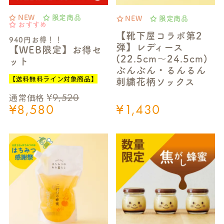
NEW
限定商品
NEW
限定商品
おすすめ
【靴下屋コラボ第2
940円お得！！
弾】レディース
【WEB限定】お得セ
(22.5cm～24.5cm)
ット
ぶんぶん・るんるん
【送料無料ライン対象商品】
刺繍花柄ソックス
¥
9,520
通常価格
¥
8,580
¥
1,430