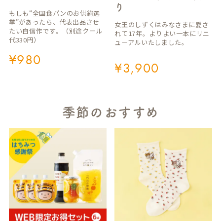
り
もしも“全国食パンのお供総選
挙”があったら、代表出品させ
女王のしずくはみなさまに愛さ
たい自信作です。（別途クール
れて17年。よりよい一本にリニ
代330円）
ューアルいたしました。
¥
980
¥
3,900
季節のおすすめ