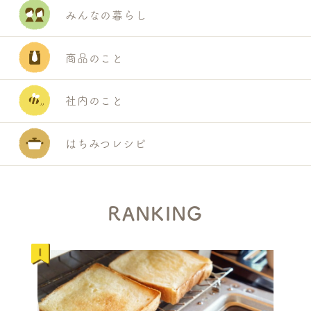
みんなの暮らし
商品のこと
社内のこと
はちみつレシピ
S
E
A
R
RANKING
C
H