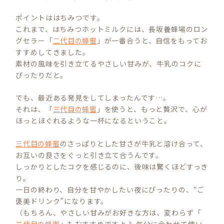
ポイントははちみつです。
これまで、はちみつホットミルクには、長坂養蜂場のロン
グセラー「
二代目の蜂蜜
」が一番合うと、自信をもってお
すすめしてきました。
素材の風味を引き立てるやさしい甘みが、牛乳のコクに
ぴったりだと。
でも、最近ある発見をしてしまったんです…。
それは、「
三代目の蜂蜜
」を使うと、もっと贅沢で、心が
ほっとほぐれるような一杯になるということ。
三代目の蜂蜜
のさっぱりとした甘さが牛乳と溶け合って、
お互いの良さをぐっと引き立て合うんです。
しっかりとしたコクを感じるのに、後味は驚くほどすっき
り。
一日の終わり、自分を甘やかしたい夜にぴったりの、“ご
褒美ドリンク”になります。
（もちろん、やさしい甘みがお好きな方は、変わらず「
二代目の蜂蜜
」もおすすめですよ♪ 気分に合わせて使い