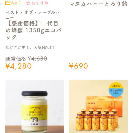
マヌカハニーとろり飴
おすすめ
No.1
ベスト・オブ・テーブルハ
ニー
【感謝価格】二代目
の蜂蜜 1350gエコパ
ック
ながさか史上、人気NO.1！
¥
4,680
通常価格
¥
4,280
¥
690