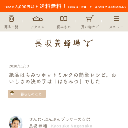
商品一覧
アクセス
読みもの
買い物かご
メニュー
2020/11/03
絶品はちみつホットミルクの簡単レシピ。お
いしさの決め手は「はちみつ」でした
暮らしのこと
せんむ･ぶんぶんブラザーズ☆弟
長坂 恭輔
Kyosuke Nagasaka