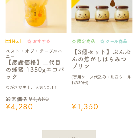
おすすめ
限定商品
クール商品
No.1
ベスト・オブ・テーブルハ
【3個セット】ぶんぶ
ニー
んの焦がしはちみつ
【感謝価格】二代目
プリン
の蜂蜜 1350gエコパ
ック
(専用ケース代込み・別途クール
代330円)
ながさか史上、人気NO.1！
¥
4,680
通常価格
¥
4,280
¥
1,350