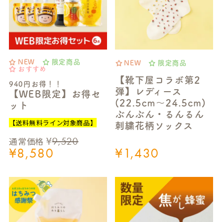
NEW
限定商品
NEW
限定商品
おすすめ
【靴下屋コラボ第2
940円お得！！
弾】レディース
【WEB限定】お得セ
(22.5cm～24.5cm)
ット
ぶんぶん・るんるん
【送料無料ライン対象商品】
刺繍花柄ソックス
¥
9,520
通常価格
¥
8,580
¥
1,430