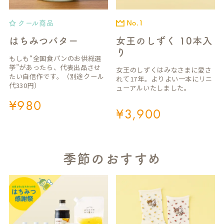
クール商品
No.1
はちみつバター
女王のしずく 10本入
り
もしも“全国食パンのお供総選
挙”があったら、代表出品させ
女王のしずくはみなさまに愛さ
たい自信作です。（別途クール
れて17年。よりよい一本にリニ
代330円）
ューアルいたしました。
¥
980
¥
3,900
季節のおすすめ