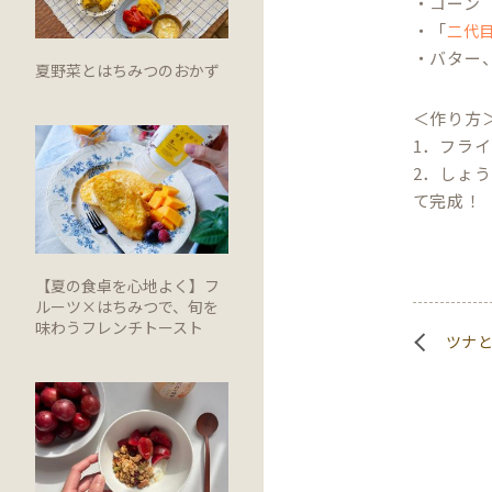
・コーン（
・「
二代
・バター
夏野菜とはちみつのおかず
＜作り方
1．フラ
2．しょ
て完成！
【夏の食卓を心地よく】フ
ルーツ×はちみつで、旬を
味わうフレンチトースト
ツナ