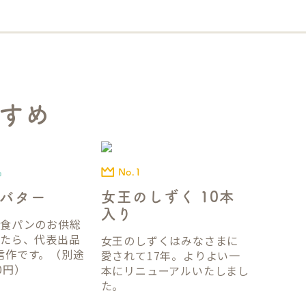
すめ
No.1
品
女王のしずく 10本
バター
入り
国食パンのお供総
ったら、代表出品
女王のしずくはみなさまに
信作です。（別途
愛されて17年。よりよい一
0円）
本にリニューアルいたしまし
た。