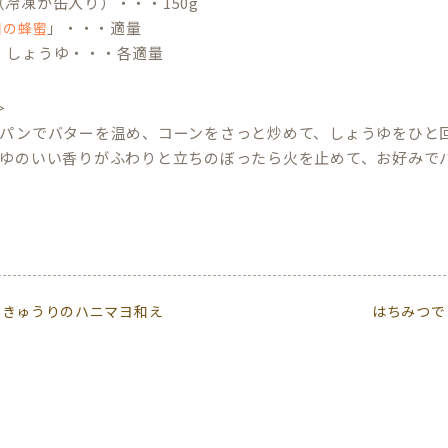
冷凍か缶入り）・・・150g
」・・・適量
目の蜂蜜
、しょうゆ・・・各適量
＞
イパンでバターを温め、コーンをさっと炒めて、しょうゆをひと
うゆのいい香りがふわりと立ちのぼったら火を止めて、お好みで
ときゅうりのハニマヨ和え
はちみつで