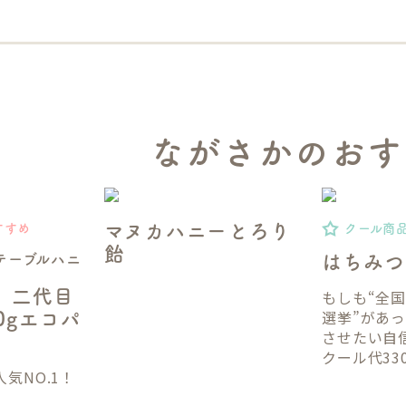
ながさかのおす
マヌカハニーとろり
すすめ
クール商
飴
テーブルハニ
はちみつ
】二代目
もしも“全
選挙”があ
50gエコパ
させたい自
クール代33
気NO.1！