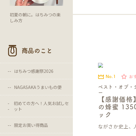
初夏の朝に。はちみつの楽
しみ方
商品のこと
はちみつ感謝祭2026
No.1
お
NAGASAKAうまいもの便
ベスト・オブ・
ー
【感謝価格
初めての方へ！人気お試しセ
の蜂蜜 13
ット
ック
限定お買い得商品
ながさか史上、人