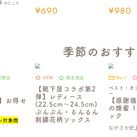
0
のところ
¥
690
¥
980
季節のおすす
No.1
定商品
NEW
限定商品
ベスト・オ
【靴下屋コラボ第2
ー
弾】レディース
【感謝価
定】お得セ
(22.5cm～24.5cm)
の蜂蜜 1
ぶんぶん・るんるん
ック
刺繍花柄ソックス
ン対象商
ながさか史上