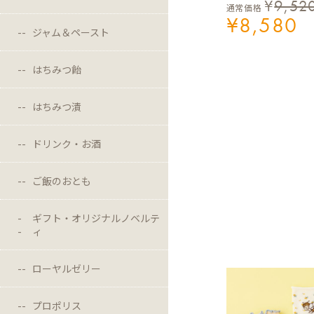
¥
9,52
通常価格
¥
8,580
ジャム＆ペースト
はちみつ飴
はちみつ漬
ドリンク・お酒
ご飯のおとも
ギフト・オリジナルノベルテ
ィ
ローヤルゼリー
プロポリス