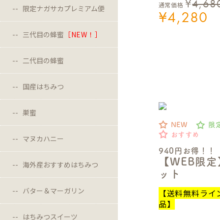
¥
4,68
通常価格
限定ナガサカプレミアム便
¥
4,280
三代目の蜂蜜
［NEW！］
二代目の蜂蜜
国産はちみつ
巣蜜
NEW
限
おすすめ
マヌカハニー
940円お得！！
【WEB限
海外産おすすめはちみつ
ット
バター＆マーガリン
【送料無料ライ
品】
はちみつスイーツ