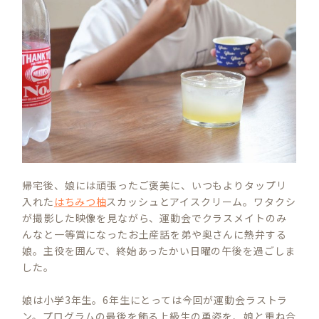
帰宅後、娘には頑張ったご褒美に、いつもよりタップリ
入れた
はちみつ柚
スカッシュとアイスクリーム。ワタクシ
が撮影した映像を見ながら、運動会でクラスメイトのみ
んなと一等賞になったお土産話を弟や奥さんに熱弁する
娘。主役を囲んで、終始あったかい日曜の午後を過ごしま
した。
娘は小学3年生。6年生にとっては今回が運動会ラストラ
ン。プログラムの最後を飾る上級生の勇姿を、娘と重ね合