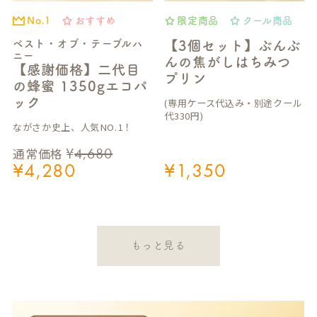
おすすめ
限定商品
クール商品
No.1
ベスト・オブ・テーブルハ
【3個セット】ぶんぶ
ニー
んの焦がしはちみつ
【感謝価格】二代目
プリン
の蜂蜜 1350gエコパ
ック
(専用ケース代込み・別途クール
代330円)
ながさか史上、人気NO.1！
¥
4,680
通常価格
¥
4,280
¥
1,350
もっと見る