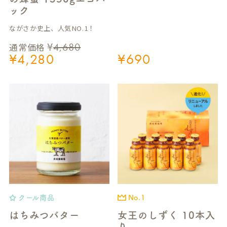
ック
ながさか史上、人気NO.1！
¥
4,680
通常価格
¥
4,280
¥
690
クール商品
No.1
はちみつバター
女王のしずく 10本入
り