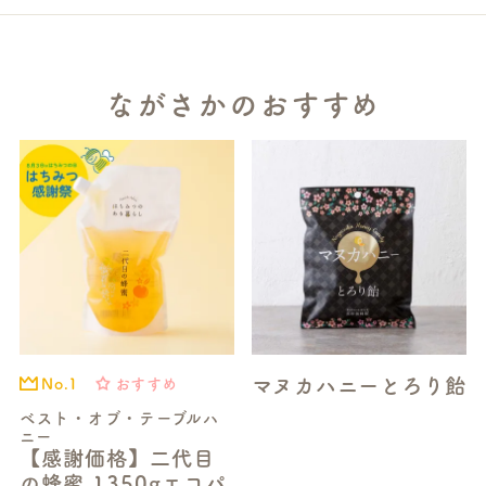
ながさかのおすすめ
マヌカハニーとろり飴
おすすめ
No.1
ベスト・オブ・テーブルハ
ニー
【感謝価格】二代目
の蜂蜜 1350gエコパ