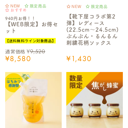
NEW
限定商品
NEW
限定商品
おすすめ
【靴下屋コラボ第2
940円お得！！
弾】レディース
【WEB限定】お得セ
(22.5cm～24.5cm)
ット
ぶんぶん・るんるん
【送料無料ライン対象商品】
刺繍花柄ソックス
¥
9,520
通常価格
¥
8,580
¥
1,430