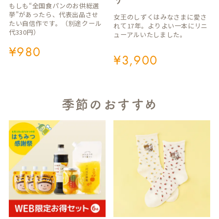
もしも“全国食パンのお供総選
挙”があったら、代表出品させ
女王のしずくはみなさまに愛さ
たい自信作です。（別途クール
れて17年。よりよい一本にリニ
代330円）
ューアルいたしました。
¥
980
¥
3,900
季節のおすすめ