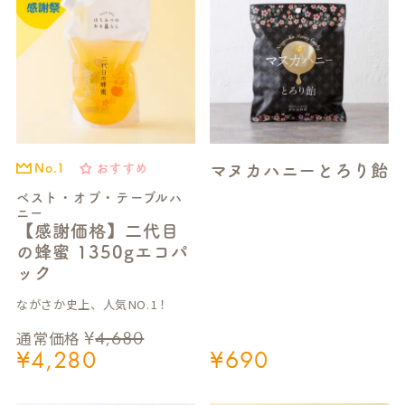
マヌカハニーとろり飴
おすすめ
No.1
ベスト・オブ・テーブルハ
ニー
【感謝価格】二代目
の蜂蜜 1350gエコパ
S
ック
E
ながさか史上、人気NO.1！
A
¥
4,680
通常価格
R
¥
4,280
¥
690
C
H