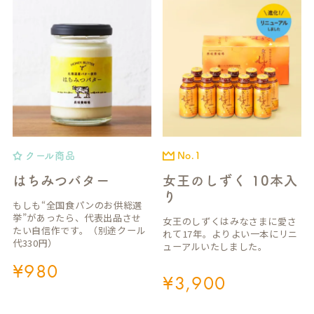
クール商品
No.1
はちみつバター
女王のしずく 10本入
り
もしも“全国食パンのお供総選
挙”があったら、代表出品させ
女王のしずくはみなさまに愛さ
たい自信作です。（別途クール
れて17年。よりよい一本にリニ
代330円）
ューアルいたしました。
¥
980
¥
3,900