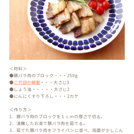
＜材料＞
●豚バラ肉のブロック・・・250g
●
二代目の蜂蜜
・・・大さじ3
●しょう油・・・・・大さじ2
●にんにくすり下ろし・・・2カケ
＜作り方＞
1．豚バラ肉のブロックを１ｃｍの厚さで切る。
2．沸騰したお湯で豚バラ肉を茹でる。
3．茹でた豚バラ肉をフライパンに並べ、両面が少しこん