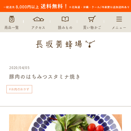
商品一覧
アクセス
読みもの
買い物かご
メニュー
2020/04/05
豚肉のはちみつスタミナ焼き
#お肉のおかず