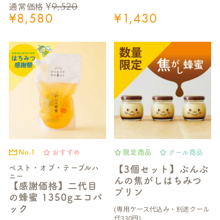
¥
9,520
通常価格
¥
8,580
¥
1,430
おすすめ
限定商品
クール商品
No.1
ベスト・オブ・テーブルハ
【3個セット】ぶんぶ
ニー
んの焦がしはちみつ
【感謝価格】二代目
プリン
の蜂蜜 1350gエコパ
ック
(専用ケース代込み・別途クール
代330円)