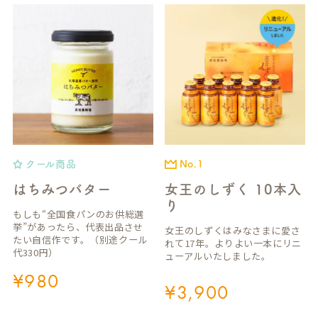
クール商品
No.1
はちみつバター
女王のしずく 10本入
り
もしも“全国食パンのお供総選
挙”があったら、代表出品させ
女王のしずくはみなさまに愛さ
たい自信作です。（別途クール
れて17年。よりよい一本にリニ
代330円）
ューアルいたしました。
¥
980
¥
3,900