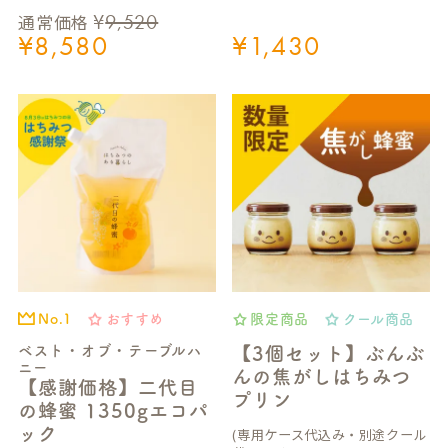
¥
9,520
通常価格
¥
8,580
¥
1,430
おすすめ
限定商品
クール商品
No.1
ベスト・オブ・テーブルハ
【3個セット】ぶんぶ
ニー
んの焦がしはちみつ
【感謝価格】二代目
プリン
の蜂蜜 1350gエコパ
ック
(専用ケース代込み・別途クール