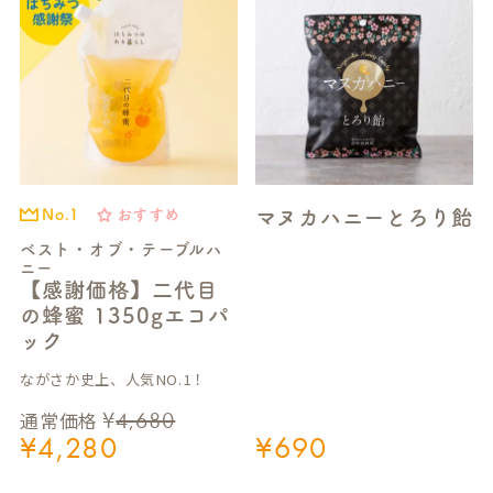
マヌカハニーとろり飴
おすすめ
No.1
ベスト・オブ・テーブルハ
ニー
【感謝価格】二代目
の蜂蜜 1350gエコパ
S
ック
E
ながさか史上、人気NO.1！
A
¥
4,680
通常価格
R
¥
4,280
¥
690
C
H