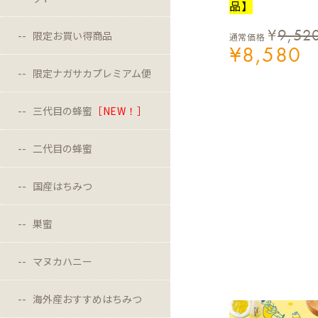
品】
¥
9,52
限定お買い得商品
通常価格
¥
8,580
限定ナガサカプレミアム便
三代目の蜂蜜
［NEW！］
二代目の蜂蜜
国産はちみつ
巣蜜
マヌカハニー
海外産おすすめはちみつ