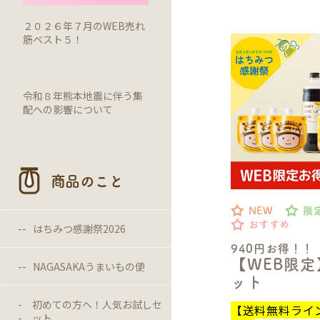
２０２６年７月のWEB売れ
筋ベスト５！
令和８年熊本地震に伴う集
配への影響について
商品のこと
NEW
限
おすすめ
はちみつ感謝祭2026
940円お得！！
【WEB限
NAGASAKAうまいもの便
ット
初めての方へ！人気お試しセ
【送料無料ライ
ット