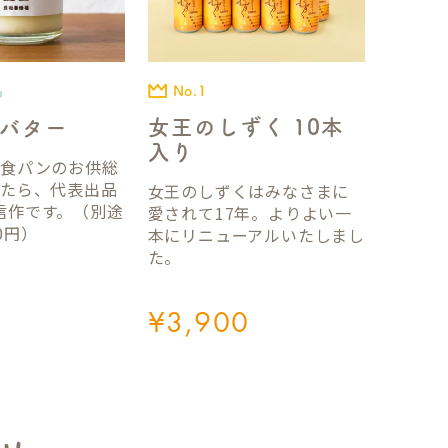
No.1
品
女王のしずく 10本
バター
入り
国食パンのお供総
ったら、代表出品
女王のしずくはみなさまに
信作です。（別途
愛されて17年。よりよい一
0円）
本にリニューアルいたしまし
た。
¥
3,900