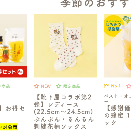
季節のおすす
No.1
定商品
NEW
限定商品
ベスト・オ
【靴下屋コラボ第2
ー
弾】レディース
【感謝価
定】お得セ
(22.5cm～24.5cm)
の蜂蜜 1
ぶんぶん・るんるん
ック
刺繍花柄ソックス
ン対象商