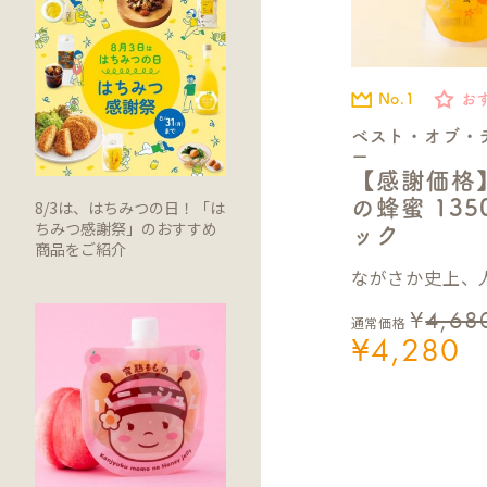
No.1
お
ベスト・オブ・
ー
【感謝価格
の蜂蜜 13
8/3は、はちみつの日！「は
ちみつ感謝祭」のおすすめ
ック
商品をご紹介
ながさか史上、人
¥
4,68
通常価格
¥
4,280