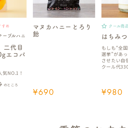
マヌカハニーとろり
すすめ
クール商
飴
テーブルハニ
はちみつ
】二代目
もしも“全
選挙”があ
50gエコパ
させたい自
クール代33
気NO.1！
0
のところ
¥
690
¥
980