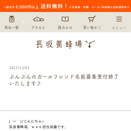
商品一覧
アクセス
読みもの
買い物かご
メニュー
2013/12/01
ぶんぶんのガールフレンド名前募集受付終了
いたします♪
未分類
( ´ー｀)ﾉこんにちゎ♪
長坂養蜂場、ｗｅｂ担当加藤です。