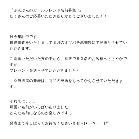
『ぶんぶんのガールフレンド名前募集!!』
たくさんのご応募いただきありがとうございました！！
只今集計中です。
最終審査をいたしまして３月のミツバチ感謝祭にて発表とさせてい
ただきます。
ご応募いただいた方の中から、抽選で５０名のお客様へささやかで
すが
プレゼントを送らせていただきました♪
☆当選者の発表は、商品の発送をもってかえさせていただきま
す。
それでは。。。
可愛い名前がいっぱいありました
どんな名前になるのか楽しみですっ
発表まで今しばらくお待ちくださいませ～(●´・∀・｀)ﾉ”