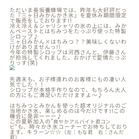
ただいま長坂養蜂場では、昨年も大好評だっ
た『三ヶ日みかんかき氷』を夏休み期間限定
で販売をしております!!
冷え冷え＆シャリシャリの氷の上には、みか
んペーストとはちみつをたっぷり使った特製
シロップ♪
三ヶ日みかん×はちみつ？？美味しくないわ
けがありませんっ!!
今年の特製シロップは河西さんと、伊藤さん
が担当してくれました。おかげで愛情たっぷ
りっす(笑)
先週末も、お子様連れのお客様にもの凄い人
気でした！！
シロップが本格手作りなので、もちろん大人
の方にもご満足いただけますよ～♪
はちみつとみかんを使った超オリジナルのご
当地かき氷、楽しめるのは今だけです!!
この
機会に是非ーーー♪
この夏新加入の”
爽やかアルバイト君コン
“も、時々かき氷コーナーでお待ちしており
ビ
ます。キラーン☆☆
（左：もな君 右：さんだ
君）