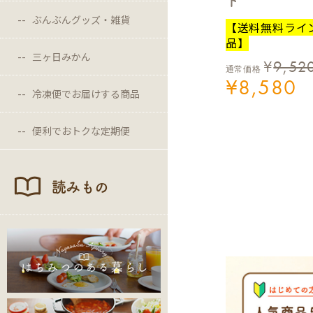
ト
ぶんぶんグッズ・雑貨
【送料無料ライ
品】
三ヶ日みかん
¥
9,52
通常価格
¥
8,580
冷凍便でお届けする商品
便利でおトクな定期便
読みもの