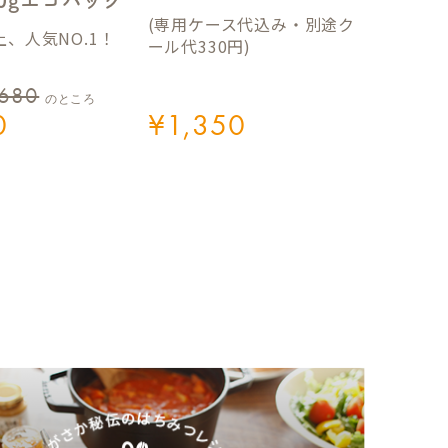
50gエコパック
(専用ケース代込み・別途ク
、人気NO.1！
ール代330円)
,680
のところ
0
¥
1,350