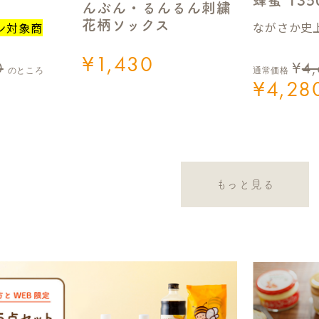
蜂蜜 13
んぶん・るんるん刺繍
花柄ソックス
ながさか史上
ン対象商
¥
1,430
0
¥
4
のところ
通常価格
¥
4,28
もっと見る