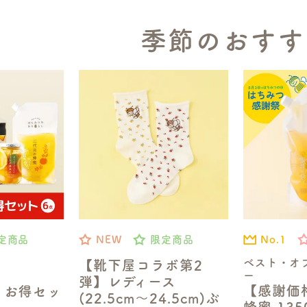
季節のおすす
No.1
定商品
NEW
限定商品
ベスト・オ
【靴下屋コラボ第2
ー
弾】レディース
【感謝価
】お得セッ
(22.5cm～24.5cm)ぶ