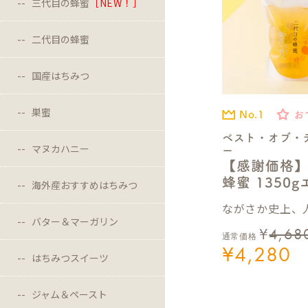
三代目の蜂蜜
［NEW！］
二代目の蜂蜜
国産はちみつ
巣蜜
No.1
お
ベスト・オブ・
マヌカハニー
ー
【感謝価格
蜂蜜 1350
海外産おすすめはちみつ
ながさか史上、人
バター＆マーガリン
¥
4,68
通常価格
¥
4,280
はちみつスイーツ
ジャム＆ペースト