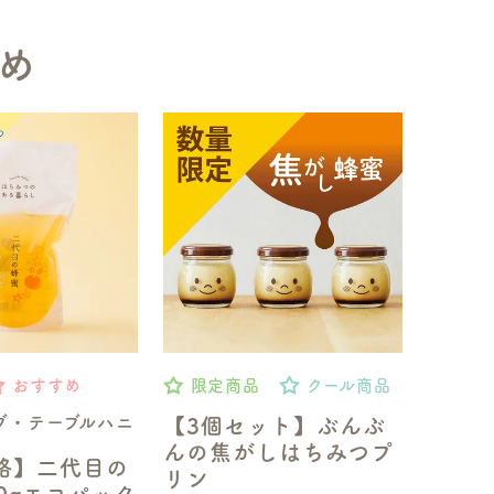
め
おすすめ
限定商品
クール商品
ブ・テーブルハニ
【3個セット】ぶんぶ
んの焦がしはちみつプ
格】二代目の
リン