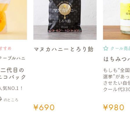
マヌカハニーとろり飴
すすめ
クール商
テーブルハニ
はちみつ
もしも“全
】二代目の
選挙”があ
gエコパック
させたい自
気NO.1！
クール代33
0
のところ
¥
690
¥
980