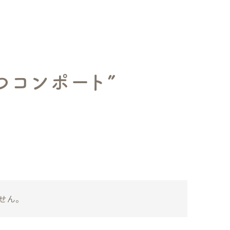
し商品を表示しない
登録順
価格が安い順
価格が高い順
順
レビュー順
キーワードヒット順
つコンポート”
せん。