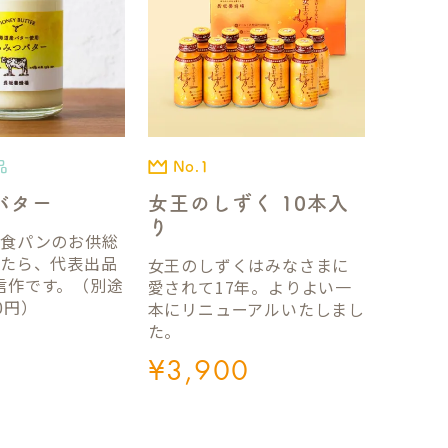
品
No.1
バター
女王のしずく 10本入
り
国食パンのお供総
ったら、代表出品
女王のしずくはみなさまに
信作です。（別途
愛されて17年。よりよい一
0円）
本にリニューアルいたしまし
た。
¥
3,900