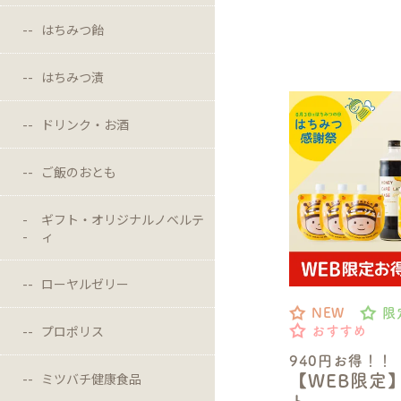
はちみつ飴
はちみつ漬
ドリンク・お酒
ご飯のおとも
ギフト・オリジナルノベルテ
ィ
ローヤルゼリー
NEW
限
プロポリス
おすすめ
940円お得！！
ミツバチ健康食品
【WEB限定